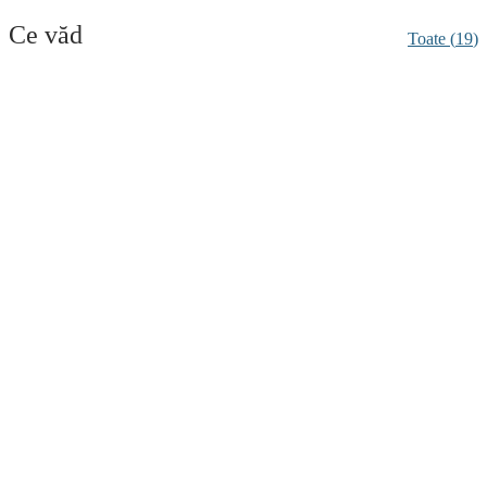
Ce văd
Toate (
19
)
Barajul Vidraru
Monument ingineresc
Barajul Vidraru
Transfăgărășan
Pareri, program si preturi Barajul
Vidraru
Transfăgărășan
(fără recenzii)
Lacul Vidraru
Monument ingineresc
Lacul Vidraru
Transfăgărășan