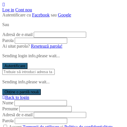
Log in
Cont nou
Autentificare cu
Facebook
sau
Google
Sau
Adresă de e-mail
Parola
Ai uitat parola?
Resetează parola!
Sending login info,please wait...
Autentificare
Sending info,please wait...
Obține o parolă nouă
Back to login
Nume
Prenume
Adresă de e-mail
Parola
Accept
Termenii de utilizare
și
Politica de confidențialitate