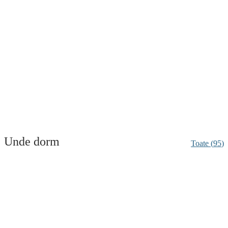
Chilia Părintelui Arsenie Boca
Lăcaș de cult
Chilia Părintelui Arsenie Boca
Transfăgărășan
Pareri, program si preturi Chilia
Părintelui Arsenie Boca
Transfăgărășan
(fără recenzii)
Unde dorm
Toate (
95
)
Hotel Piscul Negru
Hotel
Hotel Piscul Negru
Transfăgărășan