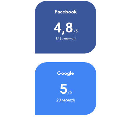
Facebook
4,8
/5
121 recenzii
Google
5
/5
23 recenzii