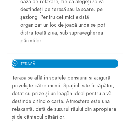
oază de relaxare, fie că alegeți să vă
destindeți pe terasă sau la soare, pe
șezlong. Pentru cei mici există
organizat un loc de joacă unde se pot
distra toată ziua, sub supravegherea
părinților.
TERASĂ
Terasa se află în spatele pensiunii și asigură
priveliște către munți. Spațiul este încăpător,
dotat cu prize și un leagăn ideal pentru a vă
destinde citind o carte. Atmosfera este una
relaxantă, dată de susurul râului din apropiere
și de cântecul păsărilor.