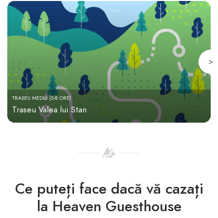
>
TRASEU MEDIU (5-8 ORE)
Traseu Valea lui Stan
Ce puteți face dacă vă cazați
la Heaven Guesthouse