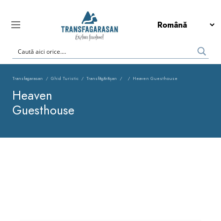
Transfagarasan
Ghid Turistic
Transfăgărășan
Heaven Guesthouse
Heaven
Guesthouse