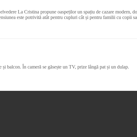
lvedere La Cristina propune oaspeților un spațiu de cazare modern, dotat
nsiunea este potrivită atât pentru cupluri cât și pentru familii cu copii s
 și balcon. În cameră se găsește un TV, prize lângă pat și un dulap.