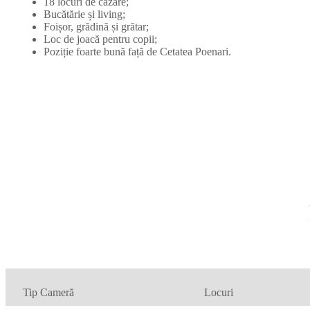
18 locuri de cazare;
Bucătărie și living;
Foișor, grădină și grătar;
Loc de joacă pentru copii;
Poziție foarte bună față de Cetatea Poenari.
Tip Cameră
Locuri