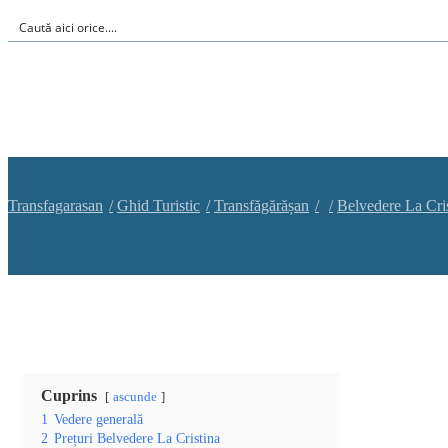
Transfagarasan
Ghid Turistic
Transfăgărășan
Belvedere La Cri
Cuprins
ascunde
1
Vedere generală
2
Prețuri Belvedere La Cristina