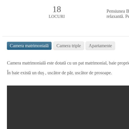
18
Pensiunea Be
relaxantă. Pe
LOCURI
Camera matrimonială
Camera triple
Apartamente
Camera matrimonială este dotată cu un pat matrimonial, baie proprie
În baie există un duș , uscător de păr, uscător de prosoape.