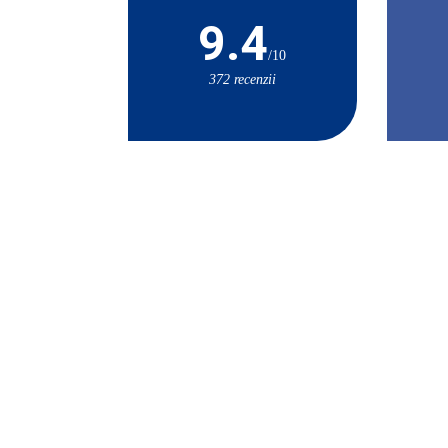
9.4
/10
372 recenzii