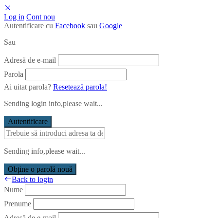
Log in
Cont nou
Autentificare cu
Facebook
sau
Google
Sau
Adresă de e-mail
Parola
Ai uitat parola?
Resetează parola!
Sending login info,please wait...
Autentificare
Sending info,please wait...
Obține o parolă nouă
Back to login
Nume
Prenume
Adresă de e-mail