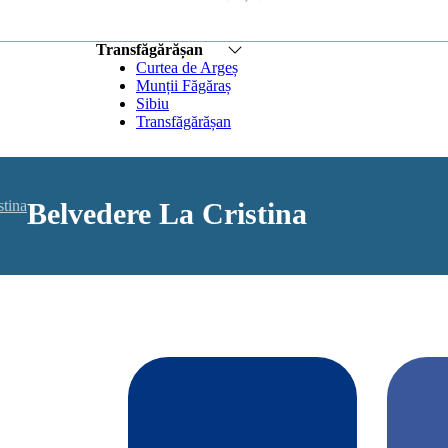
Transfăgărășan
Curtea de Argeș
Munții Făgăraș
Sibiu
Transfăgărășan
stina
Belvedere La Cristina