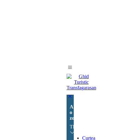
Alege
o
zonă:
TRANSFĂGĂRĂȘAN
Curtea