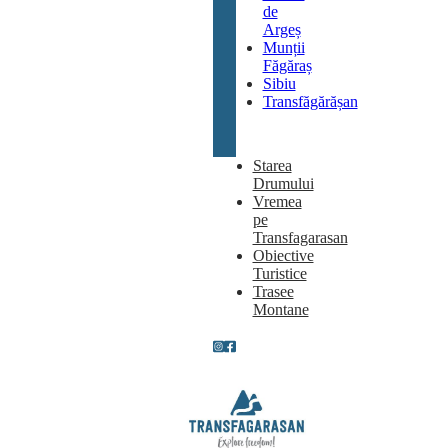
de
Argeș
Munții
Făgăraș
Sibiu
Transfăgărășan
Starea
Drumului
Vremea
pe
Transfagarasan
Obiective
Turistice
Trasee
Montane