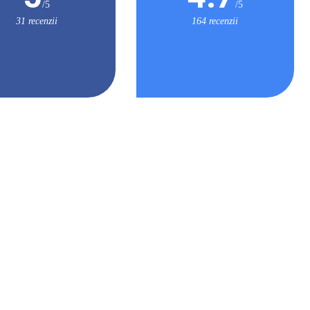
/5
/5
31 recenzii
164 recenzii