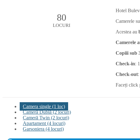
Hotel Buleva
80
Camerele su
LOCURI
Acestea au
Camerele a
Copiii sub 3
Check-in
: 
Check-out
:
Faceți click 
Camera single (1 loc)
Cameră Dublă (2 locuri)
Cameră Twin (2 locuri)
Apartament (4 locuri)
Garsoniera (4 locuri)