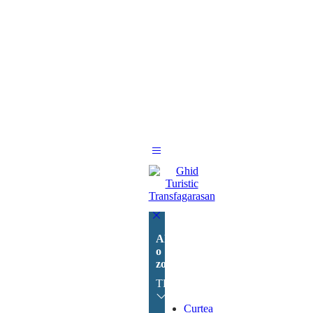
Alege
o
zonă:
TRANSFĂGĂRĂȘAN
Curtea