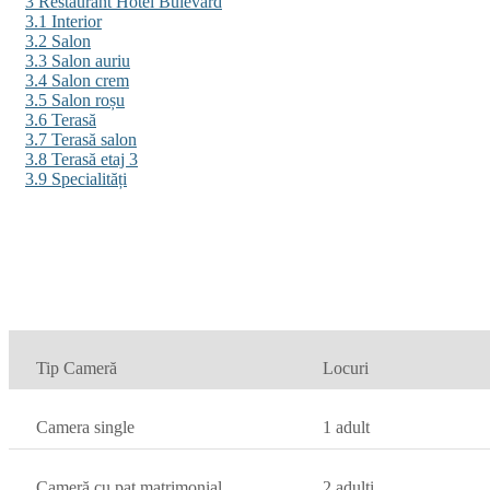
3
Restaurant Hotel Bulevard
3.1
Interior
3.2
Salon
3.3
Salon auriu
3.4
Salon crem
3.5
Salon roșu
3.6
Terasă
3.7
Terasă salon
3.8
Terasă etaj 3
3.9
Specialități
Tip Cameră
Locuri
Camera single
1 adult
Cameră cu pat matrimonial
2 adulți