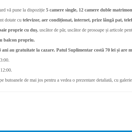
rd vă pune la dispoziție
5 camere single, 12 camere duble matrimoni
nt dotate cu
televizor, aer condiționat, internet, prize lângă pat, tele
baie proprie cu duș
, uscător de păr, uscător de prosoape și articole pen
u balcon propriu.
 ani au gratuitate la cazare. Patul Suplimentar costă 70 lei și are m
13:00.
 12:00.
pe butoanele de mai jos pentru a vedea o prezentare detaliată, cu galerie 