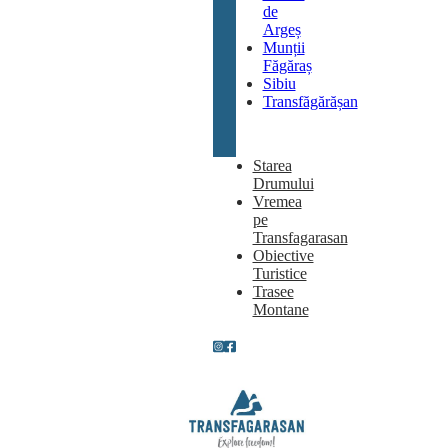
de
Argeș
Munții
Făgăraș
Sibiu
Transfăgărășan
Starea
Drumului
Vremea
pe
Transfagarasan
Obiective
Turistice
Trasee
Montane