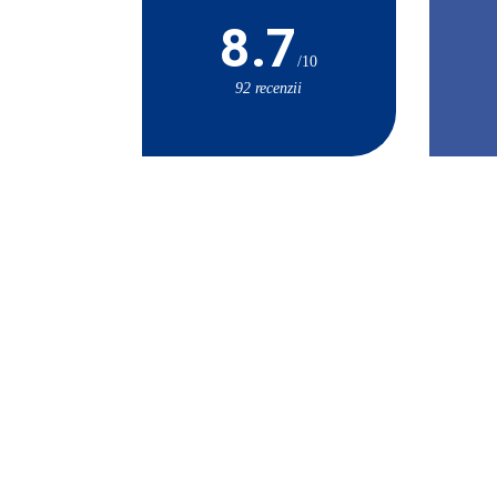
8.7
/10
92 recenzii