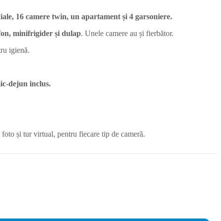
ale, 16 camere twin, un apartament și 4 garsoniere.
fon, minifrigider și dulap
. Unele camere au și fierbător.
tru igienă.
ic-dejun inclus.
foto și tur virtual, pentru fiecare tip de cameră.