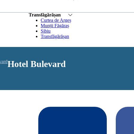
Transfăgărășan
Curtea de Argeș
Munții Făgăraș
Sibiu
Transfăgărășan
vard
Hotel Bulevard