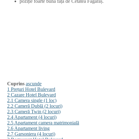
poziție foarte bună față de Cetatea Făgăraș.
Cuprins
ascunde
1
Prețuri Hotel Bulevard
2
Cazare Hotel Bulevard
2.1
Camera single (1 loc)
2.2
Cameră Dublă (2 locuri)
2.3
Cameră Twin (2 locuri)
2.4
Apartament (4 locuri)
2.5
Apartament camera matrimonială
2.6
Apartament living
2.7
Garsoniera (4 locuri)