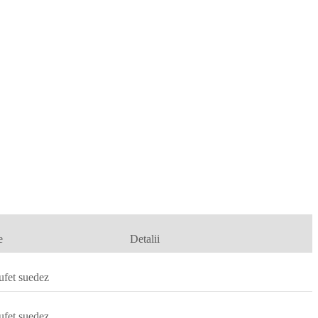
e
Detalii
ufet suedez
ufet suedez