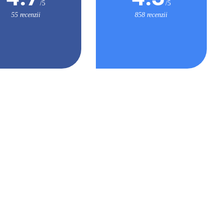
/5
/5
55 recenzii
858 recenzii