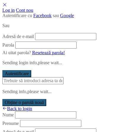
Log in
Cont nou
Autentificare cu
Facebook
sau
Google
Sau
Adresă de e-mail
Parola
Ai uitat parola?
Resetează parola!
Sending login info,please wait...
Autentificare
Sending info,please wait...
Obține o parolă nouă
Back to login
Nume
Prenume
Adresă de e-mail