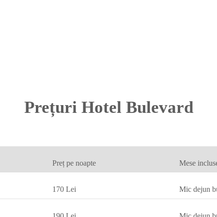
Prețuri Hotel Bulevard
Preț pe noapte
Mese inclus
170 Lei
Mic dejun b
190 Lei
Mic dejun b