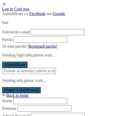
Log in
Cont nou
Autentificare cu
Facebook
sau
Google
Sau
Adresă de e-mail
Parola
Ai uitat parola?
Resetează parola!
Sending login info,please wait...
Autentificare
Sending info,please wait...
Obține o parolă nouă
Back to login
Nume
Prenume
Adresă de e-mail