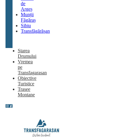
de
Argeș
Munții
Făgăraș
Sibiu
Transfăgărășan
Starea
Drumului
Vremea
pe
Transfagarasan
Obiective
Turistice
Trasee
Montane