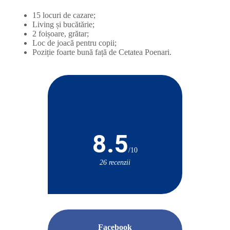
15 locuri de cazare;
Living și bucătărie;
2 foișoare, grătar;
Loc de joacă pentru copii;
Poziție foarte bună față de Cetatea Poenari.
8.5
/10
26 recenzii
Facebook