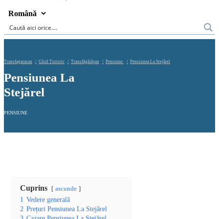
Transfagarasan
Ghid Turistic
Transfăgărășan
Pensiune
Pensiunea La Stejărel
Pensiunea La
Stejărel
PENSIUNE
Cuprins
ascunde
1
Vedere generală
2
Prețuri Pensiunea La Stejărel
3
Cazare Pensiunea La Stejărel