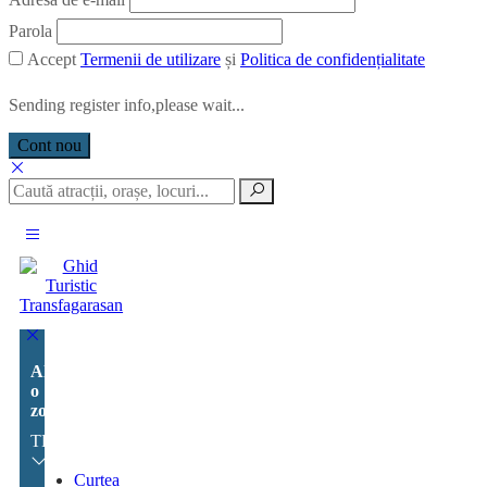
Parola
Accept
Termenii de utilizare
și
Politica de confidențialitate
Sending register info,please wait...
Cont nou
Alege
o
zonă:
TRANSFĂGĂRĂȘAN
Curtea