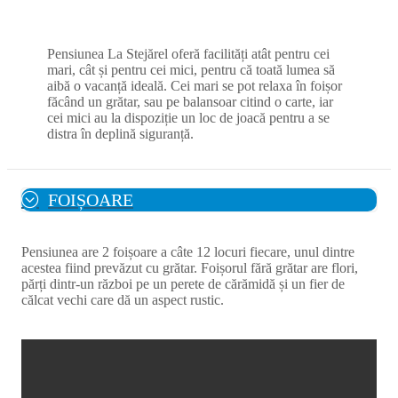
Pensiunea La Stejărel oferă facilități atât pentru cei
mari, cât și pentru cei mici, pentru că toată lumea să
aibă o vacanță ideală. Cei mari se pot relaxa în foișor
făcând un grătar, sau pe balansoar citind o carte, iar
cei mici au la dispoziție un loc de joacă pentru a se
distra în deplină siguranță.
FOIȘOARE
Pensiunea are 2 foișoare a câte 12 locuri fiecare, unul dintre
acestea fiind prevăzut cu grătar. Foișorul fără grătar are flori,
părți dintr-un război pe un perete de cărămidă și un fier de
călcat vechi care dă un aspect rustic.