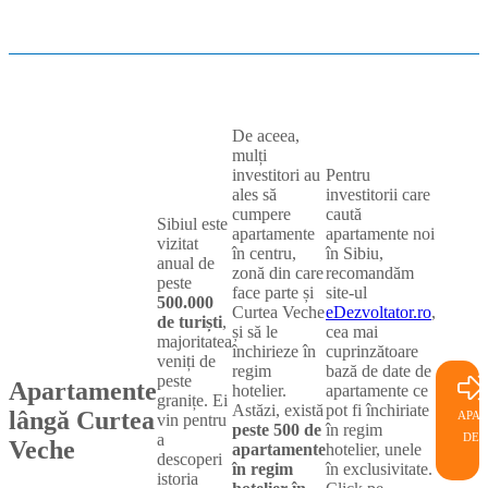
De aceea,
mulți
investitori au
Pentru
ales să
investitorii care
cumpere
caută
Sibiul este
apartamente
apartamente noi
vizitat
în centru,
în Sibiu,
anual de
zonă din care
recomandăm
peste
face parte și
site-ul
500.000
Curtea Veche
eDezvoltator.ro
,
de turiști
,
și să le
cea mai
majoritatea
închirieze în
cuprinzătoare
veniți de
regim
bază de date de
peste
Apartamente
hotelier.
apartamente ce
granițe. Ei
Astăzi, există
pot fi închiriate
lângă Curtea
APA
vin pentru
peste 500 de
în regim
a
DE 
Veche
apartamente
hotelier, unele
descoperi
în regim
în exclusivitate.
istoria