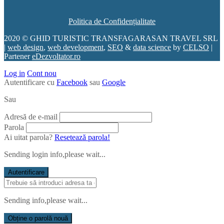
Politica de Confidențialitate
2020 © GHID TURISTIC TRANSFAGARASAN TRAVEL SRL
|
web design
,
web development
,
SEO
&
data science
by
CELSO
|
Partener
eDezvoltator.ro
Log in
Cont nou
Autentificare cu
Facebook
sau
Google
Sau
Adresă de e-mail
Parola
Ai uitat parola?
Resetează parola!
Sending login info,please wait...
Autentificare
Sending info,please wait...
Obține o parolă nouă