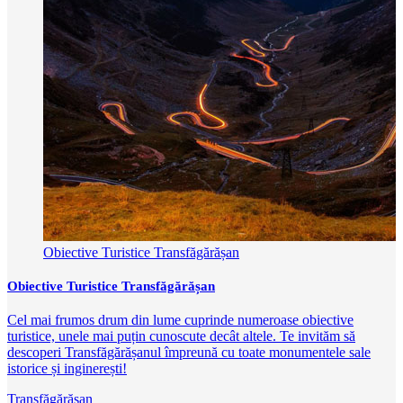
Obiective Turistice Transfăgărășan
Obiective Turistice Transfăgărășan
Cel mai frumos drum din lume cuprinde numeroase obiective
turistice, unele mai puțin cunoscute decât altele. Te invităm să
descoperi Transfăgărășanul împreună cu toate monumentele sale
istorice și inginerești!
Transfăgărășan