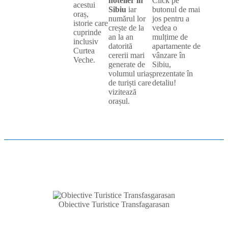
hotelier în
Click pe
acestui
Sibiu
iar
butonul de mai
oraș,
numărul lor
jos pentru a
istorie care
crește de la
vedea o
cuprinde
an la an
mulțime de
inclusiv
datorită
apartamente de
Curtea
cererii mari
vânzare în
Veche.
generate de
Sibiu,
volumul uriaș
prezentate în
de turiști care
detaliu!
vizitează
orașul.
Obiective Turistice Transfagarasan