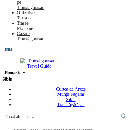
pe
Transfagarasan
Obiective
Turistice
Trasee
Montane
Cazare
Transfagarasan
Sibiu
Curtea de Argeș
Munții Făgăraș
Sibiu
Transfăgărășan