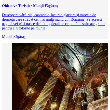
Obiective Turistice Munții Făgăraș
Descoperă vârfurile, cascadele, lacurile glaciare și traseele de
drumeții care străbat cei mai înalți munți din România. Pe această
pagină vei găsi trasee de hiking detaliate ce pot fi descărcate gratuit
pentru a fi folosite pe munte!
Munții Făgăraș