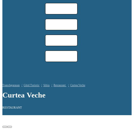
Transfagarasan
Ghid Turistic
Sibiu
Restaurant
Curtea Veche
Curtea Veche
RESTAURANT