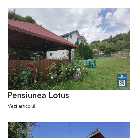
Pensiunea Lotus
Vezi articolul