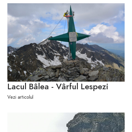
Lacul Bâlea - Vârful Lespezi
Vezi articolul