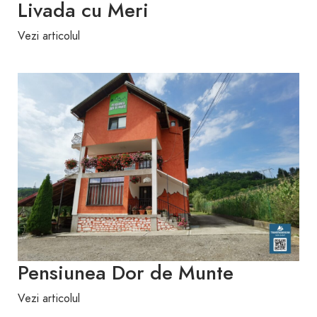
Livada cu Meri
Vezi articolul
Pensiunea Dor de Munte
Vezi articolul