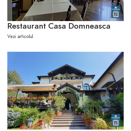
Restaurant Casa Domneasca
Vezi articolul