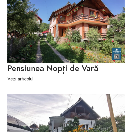
Pensiunea Nopți de Vară
Vezi articolul