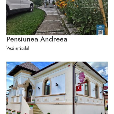
Pensiunea Andreea
Vezi articolul