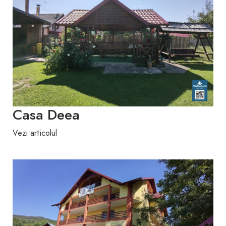
Casa Deea
Vezi articolul