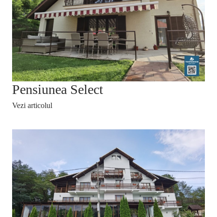
Pensiunea Select
Vezi articolul