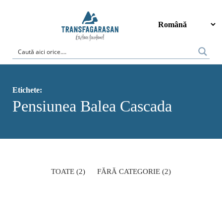
Etichete:
Pensiunea Balea Cascada
TOATE
(2)
FĂRĂ CATEGORIE
(2)