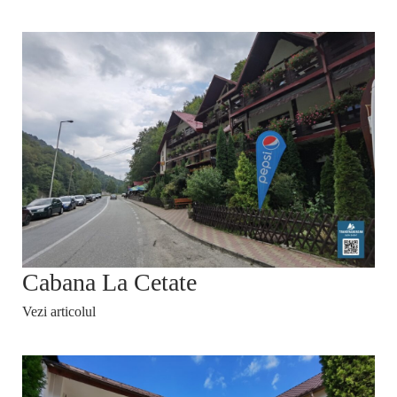
Cabana La Cetate
Vezi articolul