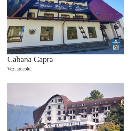
Cabana Capra
Vezi articolul