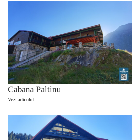
Cabana Paltinu
Vezi articolul