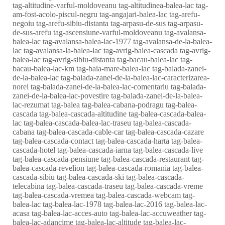
tag-altitudine-varful-moldoveanu tag-altitudinea-balea-lac tag-
am-fost-acolo-piscul-negru tag-angajari-balea-lac tag-arefu-
negoiu tag-arefu-sibiu-distanta tag-arpasu-de-sus tag-arpasu-
de-sus-arefu tag-ascensiune-varful-moldoveanu tag-avalansa-
balea-lac tag-avalansa-balea-lac-1977 tag-avalansa-de-la-balea-
lac tag-avalansa-la-balea-lac tag-avrig-balea-cascada tag-avrig-
balea-lac tag-avrig-sibiu-distanta tag-bacau-balea-lac tag-
bacau-balea-lac-km tag-baia-mare-balea-lac tag-balada-zanei-
de-la-balea-lac tag-balada-zanei-de-la-balea-lac-caracterizarea-
norei tag-balada-zanei-de-la-balea-lac-comentariu tag-balada-
zanei-de-la-balea-lac-povestire tag-balada-zanei-de-la-balea-
lac-rezumat tag-balea tag-balea-cabana-podragu tag-balea-
cascada tag-balea-cascada-altitudine tag-balea-cascada-balea-
lac tag-balea-cascada-balea-lac-traseu tag-balea-cascada-
cabana tag-balea-cascada-cable-car tag-balea-cascada-cazare
tag-balea-cascada-contact tag-balea-cascada-harta tag-balea-
cascada-hotel tag-balea-cascada-iarna tag-balea-cascada-live
tag-balea-cascada-pensiune tag-balea-cascada-restaurant tag-
balea-cascada-revelion tag-balea-cascada-romania tag-balea-
cascada-sibiu tag-balea-cascada-ski tag-balea-cascada-
telecabina tag-balea-cascada-traseu tag-balea-cascada-vreme
tag-balea-cascada-vremea tag-balea-cascada-webcam tag-
balea-lac tag-balea-lac-1978 tag-balea-lac-2016 tag-balea-lac-
acasa tag-balea-lac-acces-auto tag-balea-lac-accuweather tag-
balea-lac-adancime tag-balea-lac-altitude tag-balea-lac-