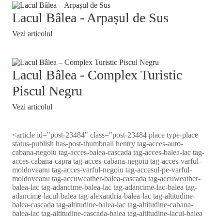
Lacul Bâlea - Arpașul de Sus
Vezi articolul
Lacul Bâlea - Complex Turistic
Piscul Negru
Vezi articolul
<article id="post-23484" class="post-23484 place type-place
status-publish has-post-thumbnail hentry tag-acces-auto-
cabana-negoiu tag-acces-balea-cascada tag-acces-balea-lac tag-
acces-cabana-capra tag-acces-cabana-negoiu tag-acces-varful-
moldoveanu tag-acces-varful-negoiu tag-accesul-pe-varful-
moldoveanu tag-accuweather-balea-cascada tag-accuweather-
balea-lac tag-adancime-balea-lac tag-adancime-lac-balea tag-
adancime-lacul-balea tag-alexandria-balea-lac tag-altitudine-
balea-cascada tag-altitudine-balea-lac tag-altitudine-cabana-
balea-lac tag-altitudine-cascada-balea tag-altitudine-lacul-balea