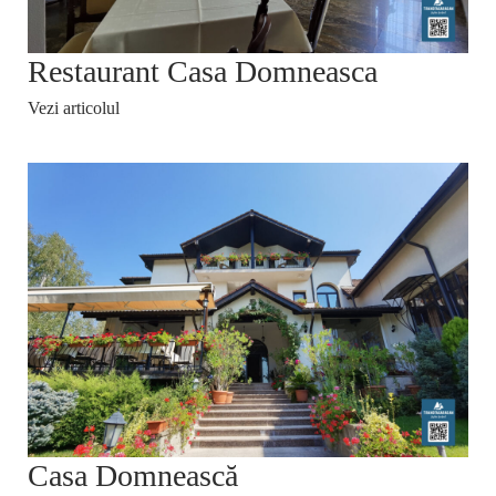
Restaurant Casa Domneasca
Vezi articolul
Casa Domnească