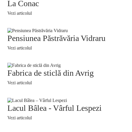
La Conac
Vezi articolul
Pensiunea Păstrăvăria Vidraru
Vezi articolul
Fabrica de sticlă din Avrig
Vezi articolul
Lacul Bâlea - Vârful Lespezi
Vezi articolul