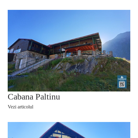
Cabana Paltinu
Vezi articolul