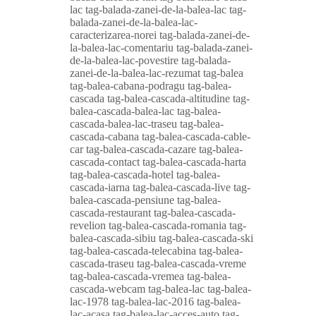
lac tag-balada-zanei-de-la-balea-lac tag-
balada-zanei-de-la-balea-lac-
caracterizarea-norei tag-balada-zanei-de-
la-balea-lac-comentariu tag-balada-zanei-
de-la-balea-lac-povestire tag-balada-
zanei-de-la-balea-lac-rezumat tag-balea
tag-balea-cabana-podragu tag-balea-
cascada tag-balea-cascada-altitudine tag-
balea-cascada-balea-lac tag-balea-
cascada-balea-lac-traseu tag-balea-
cascada-cabana tag-balea-cascada-cable-
car tag-balea-cascada-cazare tag-balea-
cascada-contact tag-balea-cascada-harta
tag-balea-cascada-hotel tag-balea-
cascada-iarna tag-balea-cascada-live tag-
balea-cascada-pensiune tag-balea-
cascada-restaurant tag-balea-cascada-
revelion tag-balea-cascada-romania tag-
balea-cascada-sibiu tag-balea-cascada-ski
tag-balea-cascada-telecabina tag-balea-
cascada-traseu tag-balea-cascada-vreme
tag-balea-cascada-vremea tag-balea-
cascada-webcam tag-balea-lac tag-balea-
lac-1978 tag-balea-lac-2016 tag-balea-
lac-acasa tag-balea-lac-acces-auto tag-