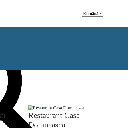
ti
Restaurant Casa
Domneasca