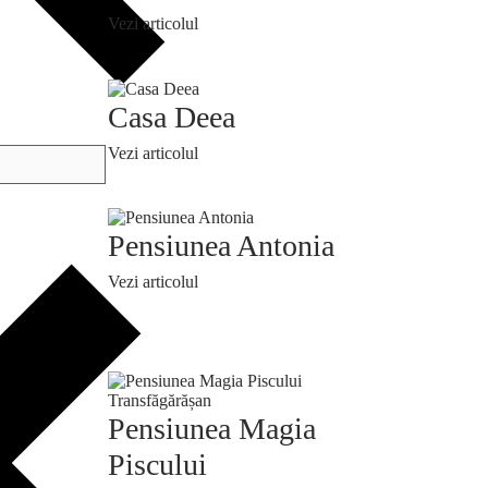
Vezi articolul
Casa Deea
Vezi articolul
Pensiunea Antonia
Vezi articolul
Pensiunea Magia
Piscului