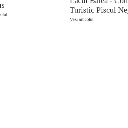
Lacul Bâlea - Co
us
Turistic Piscul Ne
colul
Vezi articolul