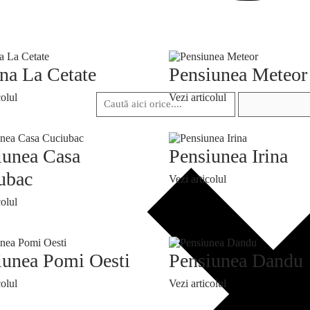
na La Cetate
Pensiunea Meteor
colul
Vezi articolul
iunea Casa
Pensiunea Irina
ubac
Vezi articolul
colul
iunea Pomi Oesti
Pensiunea Dandu
colul
Vezi articolul