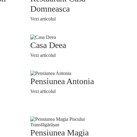
Domneasca
Vezi articolul
Casa Deea
Vezi articolul
Pensiunea Antonia
Vezi articolul
Pensiunea Magia