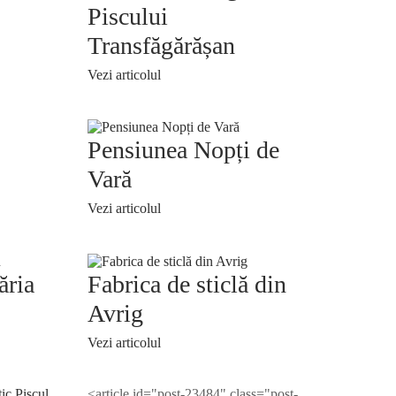
Piscului
Transfăgărășan
Vezi articolul
Pensiunea Nopți de
Vară
Vezi articolul
ăria
Fabrica de sticlă din
Avrig
Vezi articolul
<article id="post-23484" class="post-