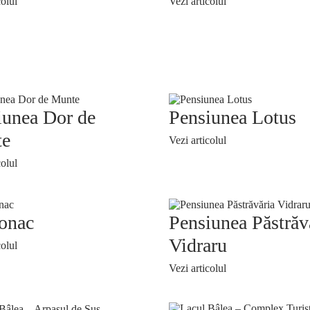
colul
Vezi articolul
iunea Dor de
Pensiunea Lotus
e
Vezi articolul
colul
onac
Pensiunea Păstrăv
Vidraru
colul
Vezi articolul