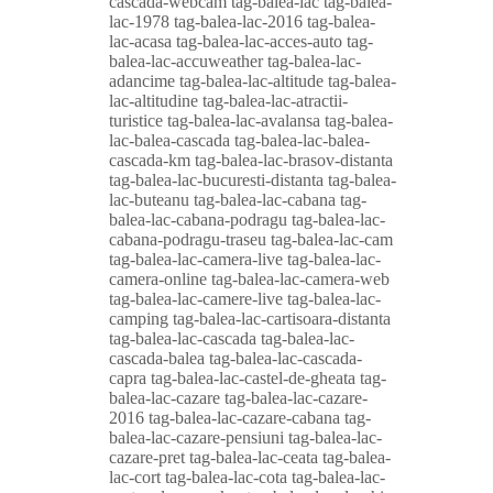
cascada-webcam tag-balea-lac tag-balea-
lac-1978 tag-balea-lac-2016 tag-balea-
lac-acasa tag-balea-lac-acces-auto tag-
balea-lac-accuweather tag-balea-lac-
adancime tag-balea-lac-altitude tag-balea-
lac-altitudine tag-balea-lac-atractii-
turistice tag-balea-lac-avalansa tag-balea-
lac-balea-cascada tag-balea-lac-balea-
cascada-km tag-balea-lac-brasov-distanta
tag-balea-lac-bucuresti-distanta tag-balea-
lac-buteanu tag-balea-lac-cabana tag-
balea-lac-cabana-podragu tag-balea-lac-
cabana-podragu-traseu tag-balea-lac-cam
tag-balea-lac-camera-live tag-balea-lac-
camera-online tag-balea-lac-camera-web
tag-balea-lac-camere-live tag-balea-lac-
camping tag-balea-lac-cartisoara-distanta
tag-balea-lac-cascada tag-balea-lac-
cascada-balea tag-balea-lac-cascada-
capra tag-balea-lac-castel-de-gheata tag-
balea-lac-cazare tag-balea-lac-cazare-
2016 tag-balea-lac-cazare-cabana tag-
balea-lac-cazare-pensiuni tag-balea-lac-
cazare-pret tag-balea-lac-ceata tag-balea-
lac-cort tag-balea-lac-cota tag-balea-lac-