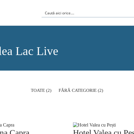
lea Lac Live
TOATE
(2)
FĂRĂ CATEGORIE
(2)
na Capra
Hotel Valea cu Peș