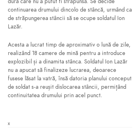
dură care nu a putut fi străpunsă. Se decide
continuarea drumului dincolo de stâncă, urmând ca
de străpungerea stâncii să se ocupe soldatul Ion
Lazăr.
Acesta a lucrat timp de aproximativ o lună de zile,
realizând 18 camere de mină pentru a introduce
explozibil și a dinamita stânca. Soldatul Ion Lazăr
nu a apucat să finalizeze lucrarea, deoarece
fusese lăsat la vatră, însă datoria planului conceput
de soldat s-a reușit dislocarea stâncii, permițând
continuitatea drumului prin acel punct.
x