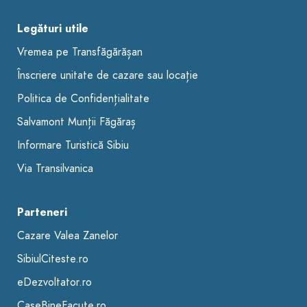
Legături utile
Vremea pe Transfăgărășan
Înscriere unitate de cazare sau locație
Politica de Confidențialitate
Salvamont Munții Făgăraș
Informare Turistică Sibiu
Via Transilvanica
Parteneri
Cazare Valea Zanelor
SibiulCiteste.ro
eDezvoltator.ro
CaseBineFacute.ro