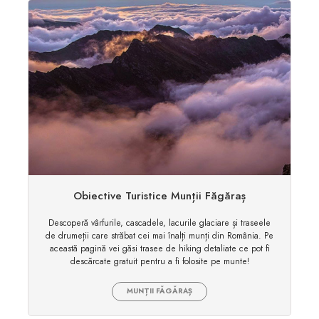
Obiective Turistice Munții Făgăraș
Descoperă vârfurile, cascadele, lacurile glaciare și traseele
de drumeții care străbat cei mai înalți munți din România. Pe
această pagină vei găsi trasee de hiking detaliate ce pot fi
descărcate gratuit pentru a fi folosite pe munte!
MUNȚII FĂGĂRAȘ