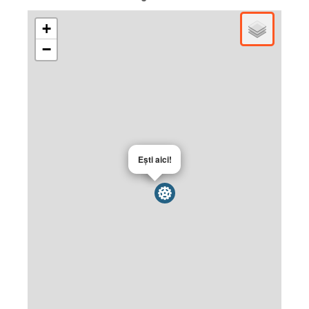
+
−
Ești aici!