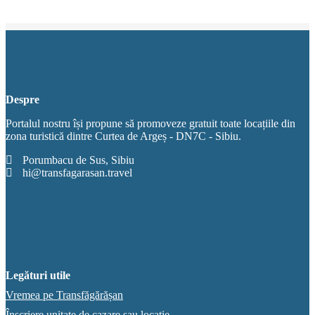
Despre
Portalul nostru își propune să promoveze gratuit toate locațiile din
zona turistică dintre Curtea de Argeș - DN7C - Sibiu.
Porumbacu de Sus, Sibiu
hi@transfagarasan.travel
Legături utile
Vremea pe Transfăgărășan
Înscriere unitate de cazare sau locație