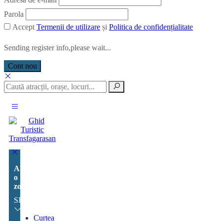
Parola
Accept
Termenii de utilizare
și
Politica de confidențialitate
Sending register info,please wait...
Cont nou
Alege
o
zonă:
SIBIU
Curtea