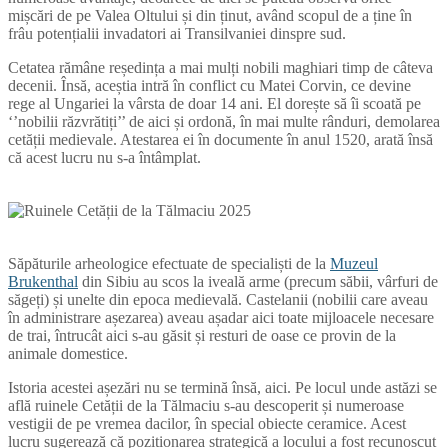
mișcări de pe Valea Oltului și din ținut, având scopul de a ține în
frâu potențialii invadatori ai Transilvaniei dinspre sud.
Cetatea rămâne reședința a mai mulți nobili maghiari timp de câteva
decenii. Însă, aceștia intră în conflict cu Matei Corvin, ce devine
rege al Ungariei la vârsta de doar 14 ani. El dorește să îi scoată pe
‘’nobilii răzvrătiți’’ de aici și ordonă, în mai multe rânduri, demolarea
cetății medievale. Atestarea ei în documente în anul 1520, arată însă
că acest lucru nu s-a întâmplat.
Săpăturile arheologice efectuate de specialiști de la
Muzeul
Brukenthal
din Sibiu au scos la iveală arme (precum săbii, vârfuri de
săgeți) și unelte din epoca medievală. Castelanii (nobilii care aveau
în administrare așezarea) aveau așadar aici toate mijloacele necesare
de trai, întrucât aici s-au găsit și resturi de oase ce provin de la
animale domestice.
Istoria acestei așezări nu se termină însă, aici. Pe locul unde astăzi se
află ruinele Cetății de la Tălmaciu s-au descoperit și numeroase
vestigii de pe vremea dacilor, în special obiecte ceramice. Acest
lucru sugerează că poziționarea strategică a locului a fost recunoscut