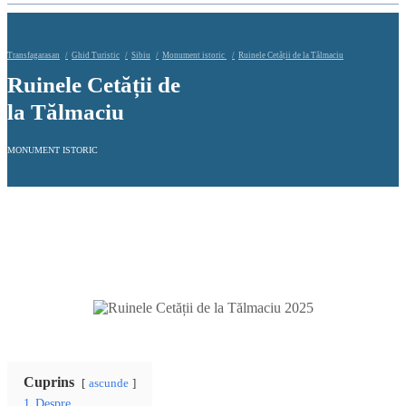
Transfagarasan
Ghid Turistic
Sibiu
Monument istoric
Ruinele Cetății de la Tălmaciu
Ruinele Cetății de
la Tălmaciu
MONUMENT ISTORIC
Cuprins
ascunde
1
Despre