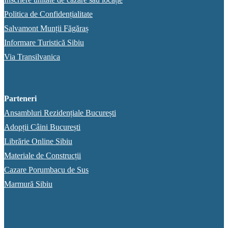
Politica de Confidențialitate
Salvamont Munții Făgăraș
Informare Turistică Sibiu
Via Transilvanica
Parteneri
Ansambluri Rezidențiale București
Adopții Câini București
Librărie Online Sibiu
Materiale de Construcții
Cazare Porumbacu de Sus
Marmură Sibiu