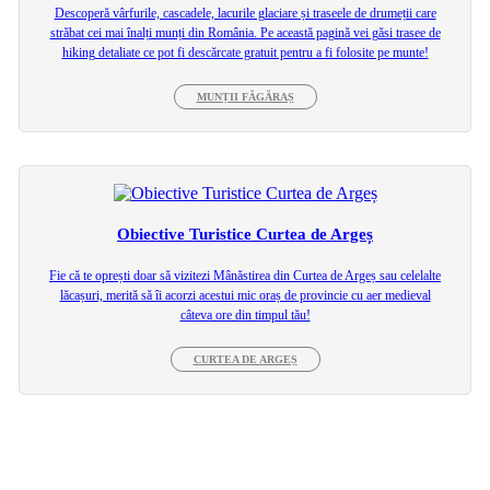
Descoperă vârfurile, cascadele, lacurile glaciare și traseele de drumeții care
străbat cei mai înalți munți din România. Pe această pagină vei găsi trasee de
hiking detaliate ce pot fi descărcate gratuit pentru a fi folosite pe munte!
MUNȚII FĂGĂRAȘ
Obiective Turistice Curtea de Argeș
Fie că te oprești doar să vizitezi Mânăstirea din Curtea de Argeș sau celelalte
lăcașuri, merită să îi acorzi acestui mic oraș de provincie cu aer medieval
câteva ore din timpul tău!
CURTEA DE ARGEȘ