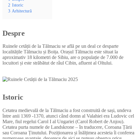
2
Istoric
3
Arhitectură
Despre
Ruinele cetății de la Tălmaciu se află pe un deal ce desparte
localitățile Tălmaciu și Boița. Orașul Tălmaciu este situat la
aproximativ 18 kilometri de Sibiu, are o populație de 7.000 de
locuitori și este străbătut de râul Cibin, afluent al Oltului.
Istoric
Cetatea medievală de la Tălmaciu a fost construită de sași, undeva
între anii 1369 -1370, atunci când domn al Valahiei era Ludovic cel
Mare, fiul regelui Carol I al Ungariei (Carol Robert de Anjou).
Cetatea purta numele de Landskrone – în traducere, Coroana Țării
sau Coroana Ținutului. Poziționarea și înălțimea acesteia îi conferea
numeroase avantaje, deoarece de aici se puteau observa orice