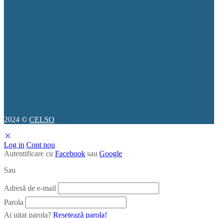
2024 ©
CELSO
Log in
Cont nou
Autentificare cu
Facebook
sau
Google
Sau
Adresă de e-mail
Parola
Ai uitat parola?
Resetează parola!