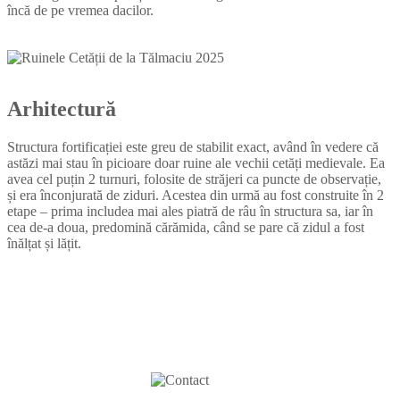
încă de pe vremea dacilor.
Arhitectură
Structura fortificației este greu de stabilit exact, având în vedere că
astăzi mai stau în picioare doar ruine ale vechii cetăți medievale. Ea
avea cel puțin 2 turnuri, folosite de străjeri ca puncte de observație,
și era înconjurată de ziduri. Acestea din urmă au fost construite în 2
etape – prima includea mai ales piatră de râu în structura sa, iar în
cea de-a doua, predomină cărămida, când se pare că zidul a fost
înălțat și lățit.