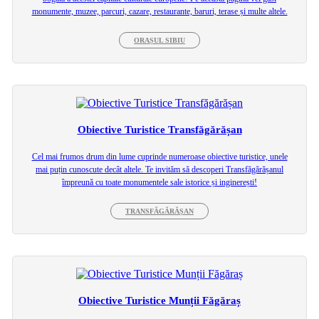
monumente, muzee, parcuri, cazare, restaurante, baruri, terase și multe altele.
ORAȘUL SIBIU
Obiective Turistice Transfăgărășan
Cel mai frumos drum din lume cuprinde numeroase obiective turistice, unele
mai puțin cunoscute decât altele. Te invităm să descoperi Transfăgărășanul
împreună cu toate monumentele sale istorice și inginerești!
TRANSFĂGĂRĂȘAN
Obiective Turistice Munții Făgăraș