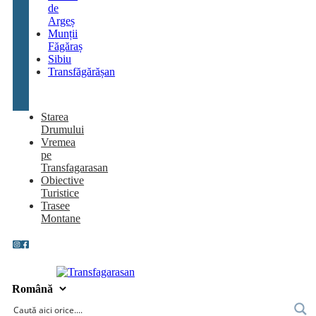
de
Argeș
Munții
Făgăraș
Sibiu
Transfăgărășan
Starea
Drumului
Vremea
pe
Transfagarasan
Obiective
Turistice
Trasee
Montane