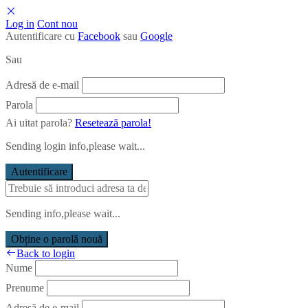
Log in
Cont nou
Autentificare cu
Facebook
sau
Google
Sau
Adresă de e-mail
Parola
Ai uitat parola?
Resetează parola!
Sending login info,please wait...
Autentificare
Sending info,please wait...
Obține o parolă nouă
Back to login
Nume
Prenume
Adresă de e-mail