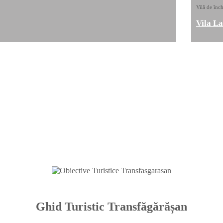
Vilă de înch
Vila L
Ghid Turistic Transfăgărășan