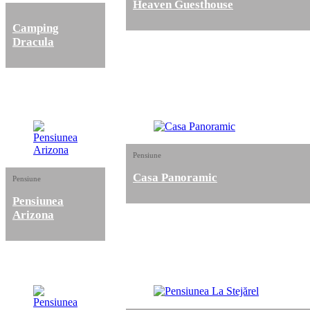
Heaven Guesthouse
Camping
Dracula
Pensiune
Casa Panoramic
Pensiune
Pensiunea
Arizona