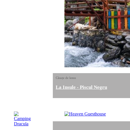
Căsuțe de lemn
La Insule - Piscul Negru