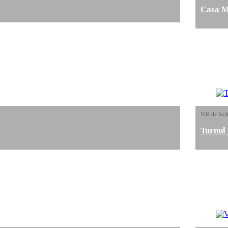
Casa M
Vilă de înch
Turnul