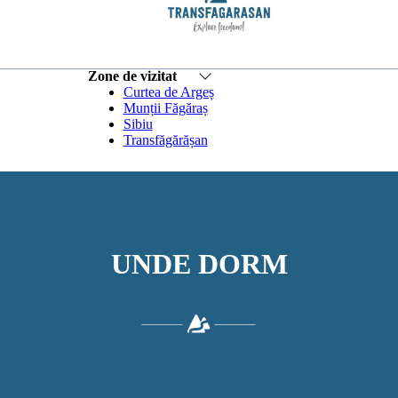
Zone de vizitat
Curtea de Argeș
Munții Făgăraș
Sibiu
Transfăgărășan
UNDE DORM