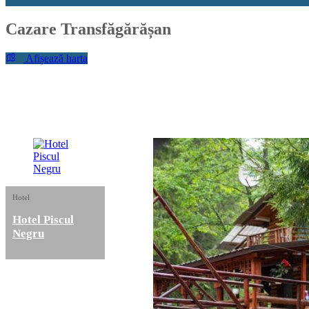
Cazare Transfăgărășan
Afișează harta
Hotel
Hotel Piscul
Negru