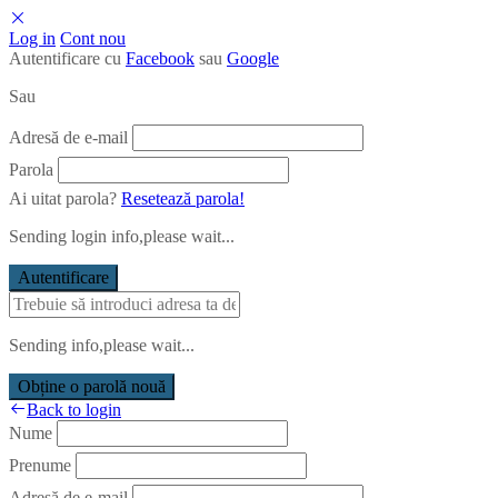
Log in
Cont nou
Autentificare cu
Facebook
sau
Google
Sau
Adresă de e-mail
Parola
Ai uitat parola?
Resetează parola!
Sending login info,please wait...
Autentificare
Sending info,please wait...
Obține o parolă nouă
Back to login
Nume
Prenume
Adresă de e-mail