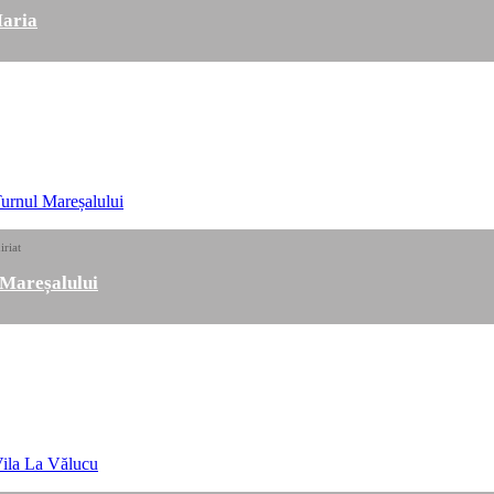
aria
iriat
 Mareșalului