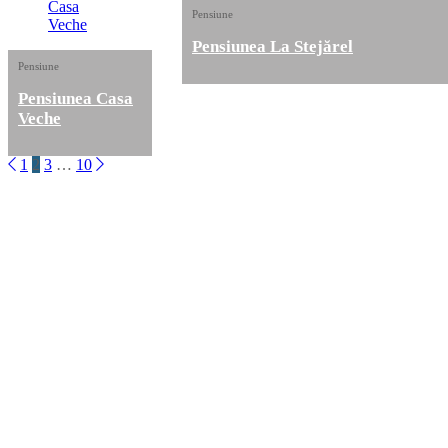
Pensiune
Pensiunea La Stejărel
Pensiune
Pensiunea Casa
Veche
1
2
3
…
10