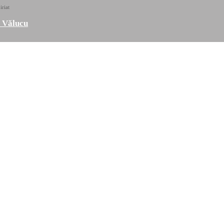
iriat
a Vălucu