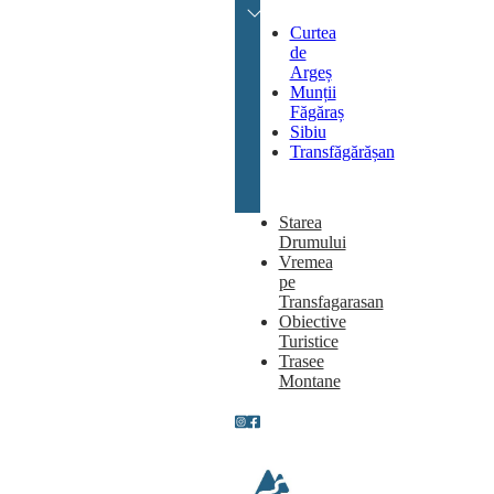
Curtea
de
Argeș
Munții
Făgăraș
Sibiu
Transfăgărășan
Starea
Drumului
Vremea
pe
Transfagarasan
Obiective
Turistice
Trasee
Montane