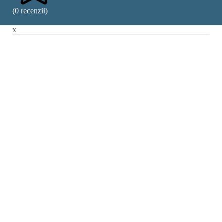
(0 recenzii)
x
Contact Pizzeria 77
Strada Semaforului 6, Sibiu 557260, Romania
Indicații rutiere
Telefon
Pagina de Facebook