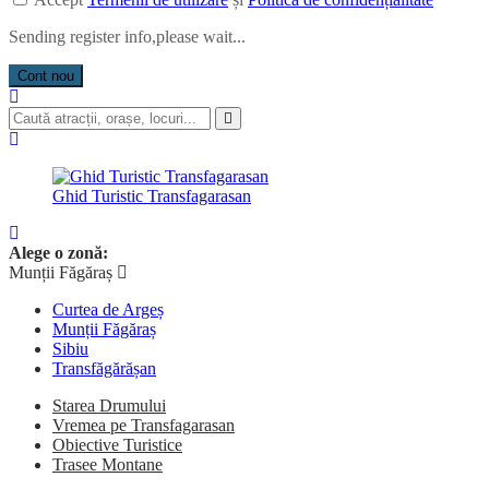
Sending register info,please wait...
Cont nou
Ghid Turistic Transfagarasan
Alege o zonă:
Munții Făgăraș
Curtea de Argeș
Munții Făgăraș
Sibiu
Transfăgărășan
Starea Drumului
Vremea pe Transfagarasan
Obiective Turistice
Trasee Montane