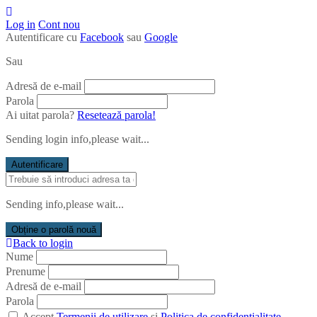
Log in
Cont nou
Autentificare cu
Facebook
sau
Google
Sau
Adresă de e-mail
Parola
Ai uitat parola?
Resetează parola!
Sending login info,please wait...
Autentificare
Sending info,please wait...
Obține o parolă nouă
Back to login
Nume
Prenume
Adresă de e-mail
Parola
Accept
Termenii de utilizare
și
Politica de confidențialitate