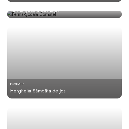
TABĂRĂ
Ferma-Școală Cornăţel
ECHITAȚIE
Herghelia Sâmbăta de Jos