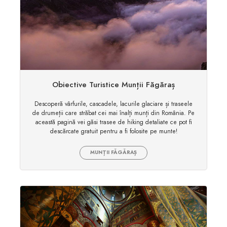
Obiective Turistice Munții Făgăraș
Descoperă vârfurile, cascadele, lacurile glaciare și traseele
de drumeții care străbat cei mai înalți munți din România. Pe
această pagină vei găsi trasee de hiking detaliate ce pot fi
descărcate gratuit pentru a fi folosite pe munte!
MUNȚII FĂGĂRAȘ