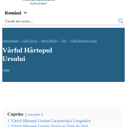
Transfagarasan
Ghid Turistic
Munții Făgăraș
Vârf
Vârful Hârtopul Ursului
Vârful Hârtopul
Ursului
VÂRF
Cuprins
ascunde
1
Vârful Hârtopul Ursului Caracteristici Geografice
2
Vârful Hârtopul Ursului Vizită pe Timp de Vară