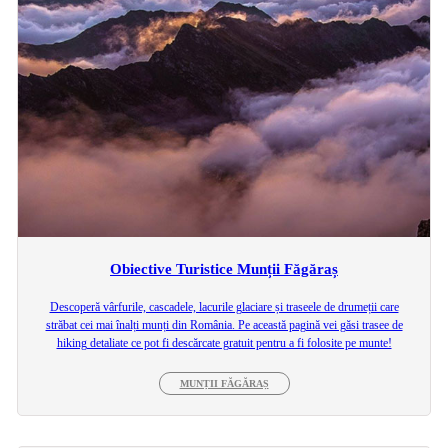
Obiective Turistice Munții Făgăraș
Descoperă vârfurile, cascadele, lacurile glaciare și traseele de drumeții care
străbat cei mai înalți munți din România. Pe această pagină vei găsi trasee de
hiking detaliate ce pot fi descărcate gratuit pentru a fi folosite pe munte!
MUNȚII FĂGĂRAȘ