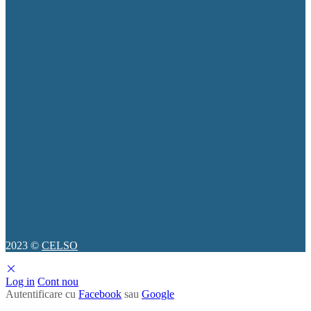
2023 ©
CELSO
Log in
Cont nou
Autentificare cu
Facebook
sau
Google