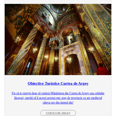
Obiective Turistice Curtea de Argeș
Fie că te oprești doar să vizitezi Mânăstirea din Curtea de Argeș sau celelalte
lăcașuri, merită să îi acorzi acestui mic oraș de provincie cu aer medieval
câteva ore din timpul tău!
CURTEA DE ARGEȘ