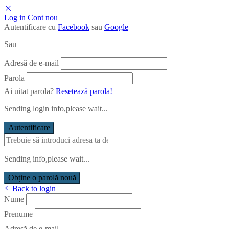
Log in
Cont nou
Autentificare cu
Facebook
sau
Google
Sau
Adresă de e-mail
Parola
Ai uitat parola?
Resetează parola!
Sending login info,please wait...
Autentificare
Sending info,please wait...
Obține o parolă nouă
Back to login
Nume
Prenume
Adresă de e-mail