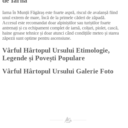
de Iarnă
Iarna în Munții Făgăraș este foarte aspră, riscul de avalanșă fiind
unul extrem de mare, încă de la primele căderi de zăpadă.
Accesul este recomandat doar alpiniștilor sau turiștilor foarte
antrenați și cu echipament complet de iarnă, colțari, piolet, cască,
haine groase tehnice și doar atunci când condițiile meteo și starea
zăpezii sunt optime pentru ascensiune.
Vârful Hârtopul Ursului
Etimologie,
Legende și Povești Populare
Vârful Hârtopul Ursului
Galerie Foto