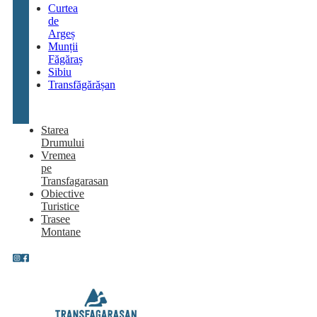
Curtea
de
Argeș
Munții
Făgăraș
Sibiu
Transfăgărășan
Starea
Drumului
Vremea
pe
Transfagarasan
Obiective
Turistice
Trasee
Montane