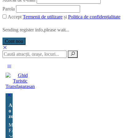
Parola
Accept
Termenii de utilizare
și
Politica de confidențialitate
Sending register info,please wait...
Cont nou
Alege
o
zonă:
MUNȚII
FĂGĂRAȘ