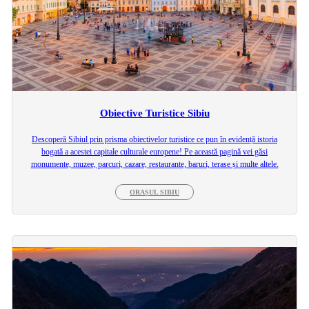
Obiective Turistice Sibiu
Descoperă Sibiul prin prisma obiectivelor turistice ce pun în evidență istoria
bogată a acestei capitale culturale europene! Pe această pagină vei găsi
monumente, muzee, parcuri, cazare, restaurante, baruri, terase și multe altele.
ORAȘUL SIBIU