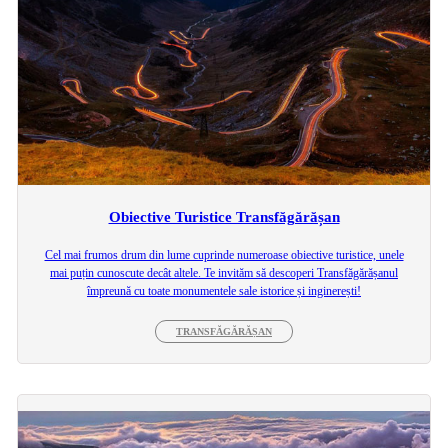
Obiective Turistice Transfăgărășan
Cel mai frumos drum din lume cuprinde numeroase obiective turistice, unele
mai puțin cunoscute decât altele. Te invităm să descoperi Transfăgărășanul
împreună cu toate monumentele sale istorice și inginerești!
TRANSFĂGĂRĂȘAN