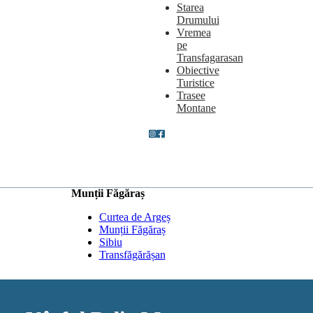
Starea
Drumului
Vremea
pe
Transfagarasan
Obiective
Turistice
Trasee
Montane
Munții Făgăraș
Curtea de Argeș
Munții Făgăraș
Sibiu
Transfăgărășan