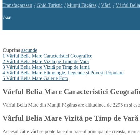
Transfagarasan
Ghid Turistic
Munții Făgăraș
Vârf
Vârful Beli
VÂRF
Cuprins
ascunde
1
Vârful Belia Mare Caracteristici Geografice
2
Vârful Belia Mare Vizită pe Timp de Vară
3
Vârful Belia Mare Vizită pe Timp de Iarnă
4
Vârful Belia Mare Etimologie, Legende și Povești Populare
5
Vârful Belia Mare Galerie Foto
Vârful Belia Mare
Caracteristici Geografi
Vârful Belia Mare din Munții Făgăraș are altitudinea de 2295 m și este 
Vârful Belia Mare
Vizită pe Timp de Vară
Accesul către vârf se poate face din traseul principal de creastă, marc