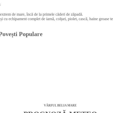
ă
l extrem de mare, încă de la primele căderi de zăpadă.
i și cu echipament complet de iarnă, colțari, piolet, cască, haine groase t
Povești Populare
VÂRFUL BELIA MARE