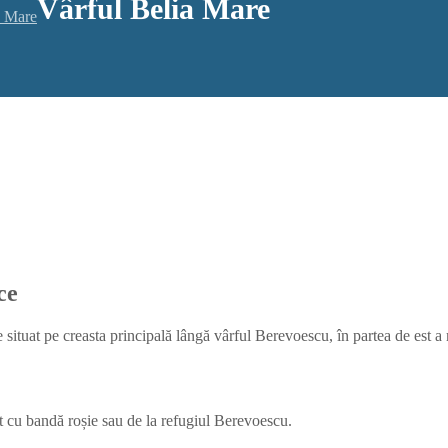
Vârful Belia Mare
a Mare
ce
situat pe creasta principală lângă vârful Berevoescu, în partea de est a
at cu bandă roșie sau de la refugiul Berevoescu.