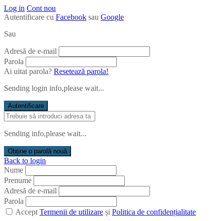
Log in
Cont nou
Autentificare cu
Facebook
sau
Google
Sau
Adresă de e-mail
Parola
Ai uitat parola?
Resetează parola!
Sending login info,please wait...
Autentificare
Sending info,please wait...
Obține o parolă nouă
Back to login
Nume
Prenume
Adresă de e-mail
Parola
Accept
Termenii de utilizare
și
Politica de confidențialitate