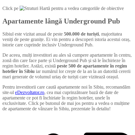
Click pe
pentru a vedea categoriile de obiective
Apartamente lângă Underground Pub
Sibiul este vizitat anual de peste
500.000 de turiști
, majoritatea
veniți de peste granițe. Ei vin pentru a descoperi istoria acestui oraș,
istorie care cuprinde inclusiv Underground Pub.
De aceea, mulți investitori au ales să cumpere apartamente în centru,
zonă din care face parte și Underground Pub și să le închirieze în
regim hotelier. Astăzi, există
peste 500 de apartamente în regim
hotelier în Sibiu
iar numărul lor crește de la an la an datorită cererii
mari generate de volumul uriaș de turiști care vizitează orașul.
Pentru investitorii care caută apartamente noi în Sibiu, recomandăm
site-ul
eDezvoltator.ro
, cea mai cuprinzătoare bază de date de
apartamente ce pot fi închiriate în regim hotelier, unele în
exclusivitate. Click pe butonul de mai jos pentru a vedea o mulțime
de apartamente de vânzare în Sibiu, prezentate în detaliu!