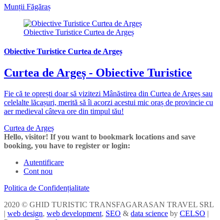
Munții Făgăraș
Obiective Turistice Curtea de Argeș
Obiective Turistice Curtea de Argeș
Curtea de Argeș - Obiective Turistice
Fie că te oprești doar să vizitezi Mânăstirea din Curtea de Argeș sau
celelalte lăcașuri, merită să îi acorzi acestui mic oraș de provincie cu
aer medieval câteva ore din timpul tău!
Curtea de Argeș
Hello, visitor! If you want to bookmark locations and save
booking, you have to register or login:
Autentificare
Cont nou
Politica de Confidențialitate
2020 © GHID TURISTIC TRANSFAGARASAN TRAVEL SRL
|
web design
,
web development
,
SEO
&
data science
by
CELSO
|