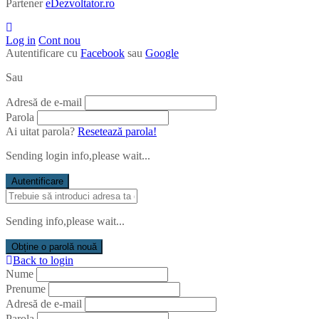
Partener
eDezvoltator.ro
Log in
Cont nou
Autentificare cu
Facebook
sau
Google
Sau
Adresă de e-mail
Parola
Ai uitat parola?
Resetează parola!
Sending login info,please wait...
Autentificare
Sending info,please wait...
Obține o parolă nouă
Back to login
Nume
Prenume
Adresă de e-mail
Parola