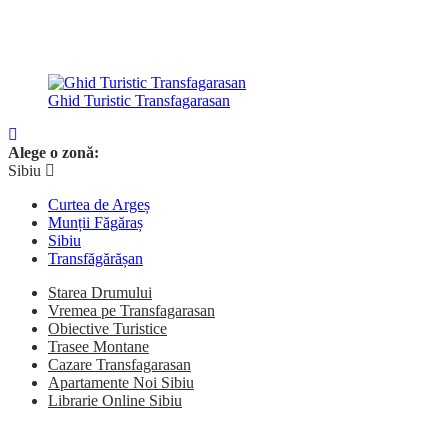
Ghid Turistic Transfagarasan
Alege o zonă:
Sibiu
Curtea de Argeș
Munții Făgăraș
Sibiu
Transfăgărășan
Starea Drumului
Vremea pe Transfagarasan
Obiective Turistice
Trasee Montane
Cazare Transfagarasan
Apartamente Noi Sibiu
Librarie Online Sibiu