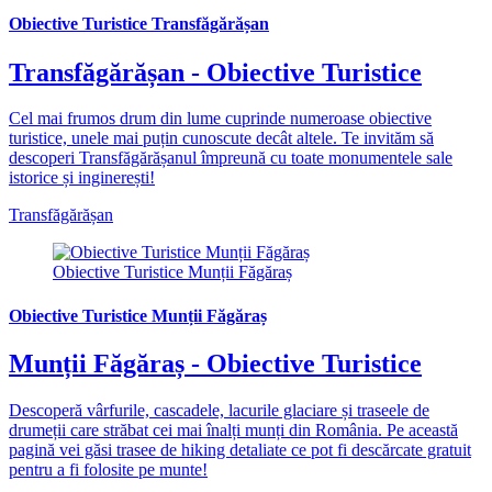
Obiective Turistice Transfăgărășan
Transfăgărășan - Obiective Turistice
Cel mai frumos drum din lume cuprinde numeroase obiective
turistice, unele mai puțin cunoscute decât altele. Te invităm să
descoperi Transfăgărășanul împreună cu toate monumentele sale
istorice și inginerești!
Transfăgărășan
Obiective Turistice Munții Făgăraș
Obiective Turistice Munții Făgăraș
Munții Făgăraș - Obiective Turistice
Descoperă vârfurile, cascadele, lacurile glaciare și traseele de
drumeții care străbat cei mai înalți munți din România. Pe această
pagină vei găsi trasee de hiking detaliate ce pot fi descărcate gratuit
pentru a fi folosite pe munte!