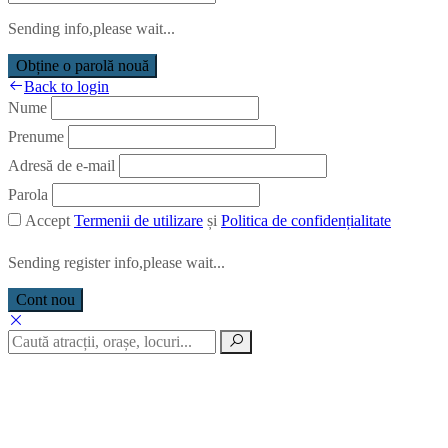
Sending info,please wait...
Obține o parolă nouă
Back to login
Nume
Prenume
Adresă de e-mail
Parola
Accept
Termenii de utilizare
și
Politica de confidențialitate
Sending register info,please wait...
Cont nou