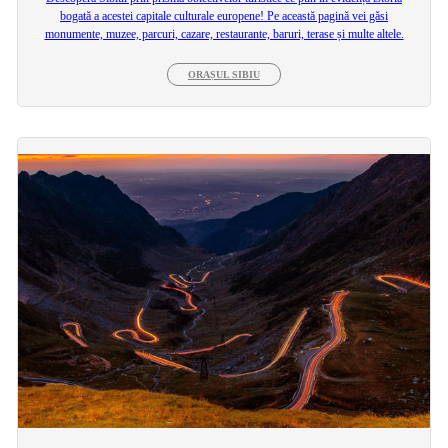
bogată a acestei capitale culturale europene! Pe această pagină vei găsi
monumente, muzee, parcuri, cazare, restaurante, baruri, terase și multe altele.
ORAȘUL SIBIU