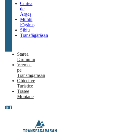
Curtea
de
Argeș
Munții
Făgăraș
Sibiu
Transfăgărășan
Starea
Drumului
Vremea
pe
Transfagarasan
Obiective
Turistice
Trasee
Montane