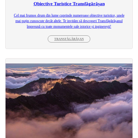
Obiective Turistice Transfăgărășan
Cel mai frumos drum din lume cuprinde numeroase obiective turistice, unele
mai puțin cunoscute decât altele. Te invităm să descoperi Transfăgărășanul
împreună cu toate monumentele sale istorice și inginerești!
TRANSFĂGĂRĂȘAN