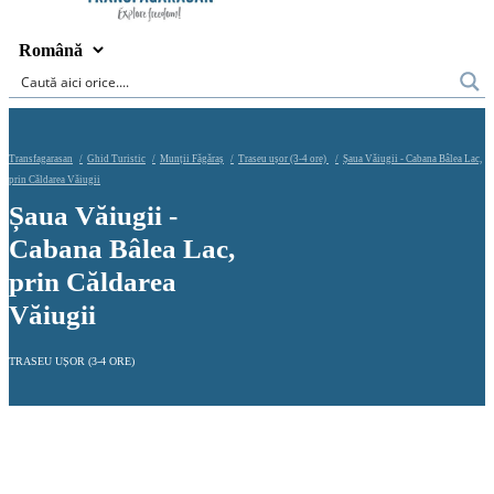
Transfagarasan
Ghid Turistic
Munții Făgăraș
Traseu ușor (3-4 ore)
Șaua Văiugii - Cabana Bâlea Lac,
prin Căldarea Văiugii
Șaua Văiugii -
Cabana Bâlea Lac,
prin Căldarea
Văiugii
TRASEU UȘOR (3-4 ORE)