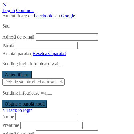
Log in
Cont nou
Autentificare cu
Facebook
sau
Google
Sau
Adresă de e-mail
Parola
Ai uitat parola?
Resetează parola!
Sending login info,please wait...
Autentificare
Sending info,please wait...
Obține o parolă nouă
Back to login
Nume
Prenume
Adresă de e-mail