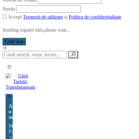
Parola
Accept
Termenii de utilizare
și
Politica de confidențialitate
Sending register info,please wait...
Cont nou
Alege
o
zonă:
MUNȚII
FĂGĂRAȘ