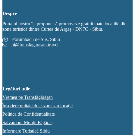
Despre
Portalul nostru își propune să promoveze gratuit toate locațiile din
zona turistică dintre Curtea de Argeș - DN7C - Sibiu.
Porumbacu de Sus, Sibiu
hi@transfagarasan.travel
Legături utile
Vremea pe Transfăgărășan
Înscriere unitate de cazare sau locație
Politica de Confidențialitate
Salvamont Munții Făgăraș
Informare Turistică Sibiu