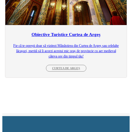
Obiective Turistice Curtea de Argeș
Fie că te oprești doar să vizitezi Mânăstirea din Curtea de Argeș sau celelalte
lăcașuri, merită să îi acorzi acestui mic oraș de provincie cu aer medieval
câteva ore din timpul tău!
CURTEA DE ARGEȘ