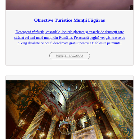
Obiective Turistice Munții Făgăraș
Descoperă vârfurile, cascadele, lacurile glaciare și traseele de drumeții care
străbat cei mai înalți munți din România. Pe această pagină vei găsi trasee de
hiking detaliate ce pot fi descărcate gratuit pentru a fi folosite pe munte!
MUNȚII FĂGĂRAȘ