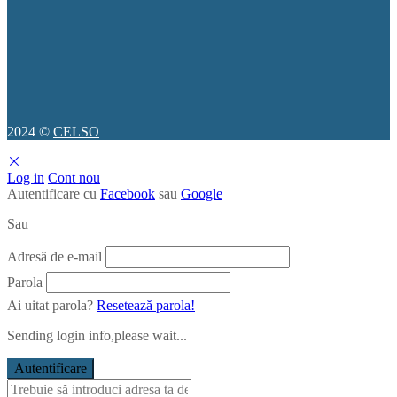
2024 ©
CELSO
Log in
Cont nou
Autentificare cu
Facebook
sau
Google
Sau
Adresă de e-mail
Parola
Ai uitat parola?
Resetează parola!
Sending login info,please wait...
Autentificare