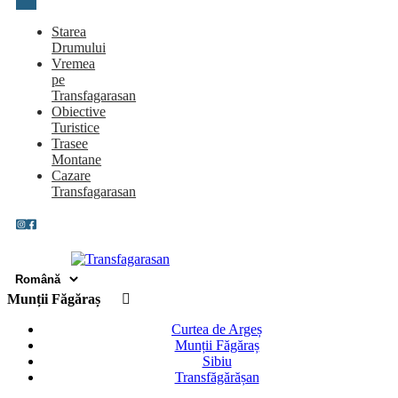
Starea
Drumului
Vremea
pe
Transfagarasan
Obiective
Turistice
Trasee
Montane
Cazare
Transfagarasan
Munții Făgăraș
Curtea de Argeș
Munții Făgăraș
Sibiu
Transfăgărășan