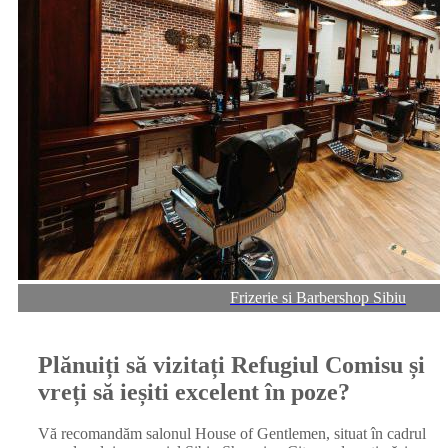
Frizerie si Barbershop Sibiu
Plănuiți să vizitați Refugiul Comisu și
vreți să ieșiti excelent în poze?
Vă recomandăm salonul House of Gentlemen, situat în cadrul