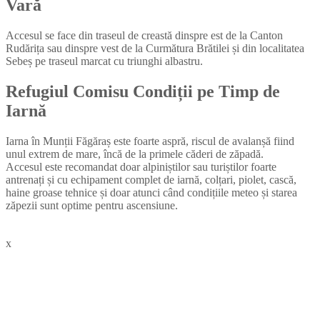
Vară
Accesul se face din traseul de creastă dinspre est de la Canton
Rudărița sau dinspre vest de la Curmătura Brătilei și din localitatea
Sebeș pe traseul marcat cu triunghi albastru.
Refugiul Comisu
Condiții pe Timp de
Iarnă
Iarna în Munții Făgăraș este foarte aspră, riscul de avalanșă fiind
unul extrem de mare, încă de la primele căderi de zăpadă.
Accesul este recomandat doar alpiniștilor sau turiștilor foarte
antrenați și cu echipament complet de iarnă, colțari, piolet, cască,
haine groase tehnice și doar atunci când condițiile meteo și starea
zăpezii sunt optime pentru ascensiune.
x