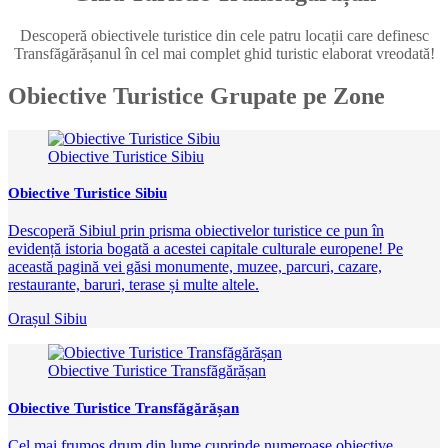
Descoperă obiectivele turistice din cele patru locații care definesc
Transfăgărășanul în cel mai complet ghid turistic elaborat vreodată!
Obiective Turistice Grupate pe Zone
Obiective Turistice Sibiu
Obiective Turistice Sibiu
Descoperă Sibiul prin prisma obiectivelor turistice ce pun în
evidență istoria bogată a acestei capitale culturale europene! Pe
această pagină vei găsi monumente, muzee, parcuri, cazare,
restaurante, baruri, terase și multe altele.
Orașul Sibiu
Obiective Turistice Transfăgărășan
Obiective Turistice Transfăgărășan
Cel mai frumos drum din lume cuprinde numeroase obiective