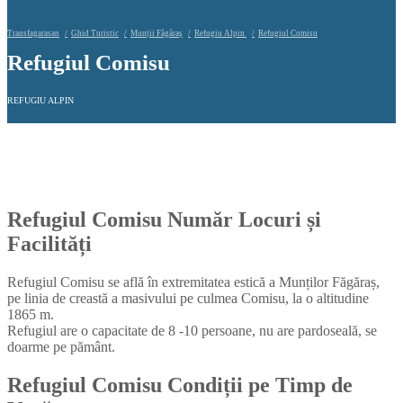
Transfagarasan
Ghid Turistic
Munții Făgăraș
Refugiu Alpin
Refugiul Comisu
Refugiul Comisu
REFUGIU ALPIN
Refugiul Comisu
Număr Locuri și
Facilități
Refugiul Comisu se află în extremitatea estică a Munților Făgăraș,
pe linia de creastă a masivului pe culmea Comisu, la o altitudine
1865 m.
Refugiul are o capacitate de 8 -10 persoane, nu are pardoseală, se
doarme pe pământ.
Refugiul Comisu
Condiții pe Timp de