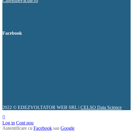
CaseBineFacute.ro
Facebook
2022 © EDEZVOLTATOR WEB SRL |
CELSO Data Science
Log in
Cont nou
Autentificare cu
Facebook
sau
Google