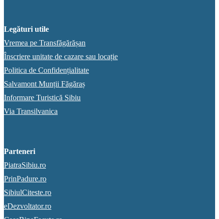
Legături utile
Vremea pe Transfăgărășan
Înscriere unitate de cazare sau locație
Politica de Confidențialitate
Salvamont Munții Făgăraș
Informare Turistică Sibiu
Via Transilvanica
Parteneri
PiatraSibiu.ro
PrinPadure.ro
SibiulCiteste.ro
eDezvoltator.ro