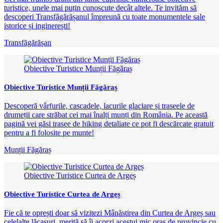
turistice, unele mai puțin cunoscute decât altele. Te invităm să
descoperi Transfăgărășanul împreună cu toate monumentele sale
istorice și inginerești!
Transfăgărășan
Obiective Turistice Munții Făgăraș
Obiective Turistice Munții Făgăraș
Descoperă vârfurile, cascadele, lacurile glaciare și traseele de
drumeții care străbat cei mai înalți munți din România. Pe această
pagină vei găsi trasee de hiking detaliate ce pot fi descărcate gratuit
pentru a fi folosite pe munte!
Munții Făgăraș
Obiective Turistice Curtea de Argeș
Obiective Turistice Curtea de Argeș
Fie că te oprești doar să vizitezi Mânăstirea din Curtea de Argeș sau
celelalte lăcașuri, merită să îi acorzi acestui mic oraș de provincie cu