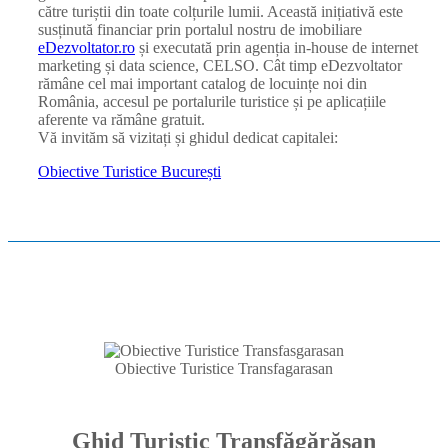
către turiștii din toate colțurile lumii. Această inițiativă este
susținută financiar prin portalul nostru de imobiliare
eDezvoltator.ro
și executată prin agenția in-house de internet
marketing și data science, CELSO. Cât timp eDezvoltator
rămâne cel mai important catalog de locuințe noi din
România, accesul pe portalurile turistice și pe aplicațiile
aferente va rămâne gratuit.
Vă invităm să vizitați și ghidul dedicat capitalei:
Obiective Turistice București
Obiective Turistice Transfagarasan
Ghid Turistic Transfăgărășan