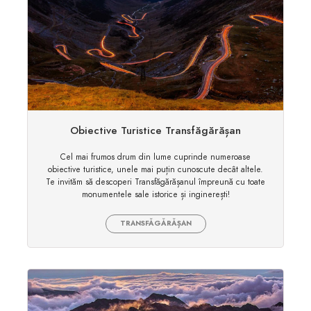
Obiective Turistice Transfăgărășan
Cel mai frumos drum din lume cuprinde numeroase
obiective turistice, unele mai puțin cunoscute decât altele.
Te invităm să descoperi Transfăgărășanul împreună cu toate
monumentele sale istorice și inginerești!
TRANSFĂGĂRĂȘAN