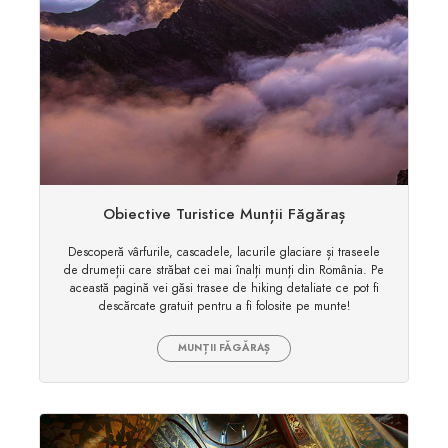
Obiective Turistice Munții Făgăraș
Descoperă vârfurile, cascadele, lacurile glaciare și traseele
de drumeții care străbat cei mai înalți munți din România. Pe
această pagină vei găsi trasee de hiking detaliate ce pot fi
descărcate gratuit pentru a fi folosite pe munte!
MUNȚII FĂGĂRAȘ