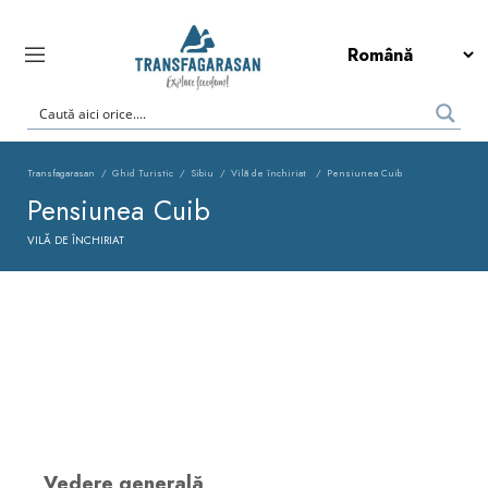
Transfagarasan
Ghid Turistic
Sibiu
Vilă de închiriat
Pensiunea Cuib
Pensiunea Cuib
VILĂ DE ÎNCHIRIAT
Vedere generală