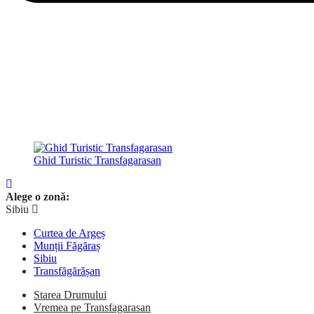
Ghid Turistic Transfagarasan
Alege o zonă:
Sibiu
Curtea de Argeș
Munții Făgăraș
Sibiu
Transfăgărășan
Starea Drumului
Vremea pe Transfagarasan