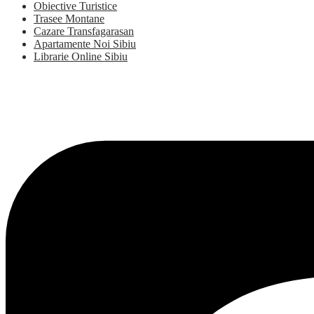
Obiective Turistice
Trasee Montane
Cazare Transfagarasan
Apartamente Noi Sibiu
Librarie Online Sibiu