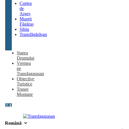
Curtea
de
Argeș
Munții
Făgăraș
Sibiu
Transfăgărășan
Starea
Drumului
Vremea
pe
Transfagarasan
Obiective
Turistice
Trasee
Montane