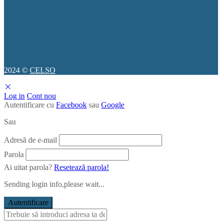
2024 ©
CELSO
Log in
Cont nou
Autentificare cu
Facebook
sau
Google
Sau
Adresă de e-mail
Parola
Ai uitat parola?
Resetează parola!
Sending login info,please wait...
Autentificare