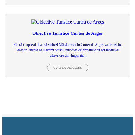
Obiective Turistice Curtea de Argeș
Fie că te oprești doar să vizitezi Mânăstirea din Curtea de Argeș sau celelalte
lăcașuri, merită să îi acorzi acestui mic oraș de provincie cu aer medieval
câteva ore din timpul tău!
CURTEA DE ARGEȘ