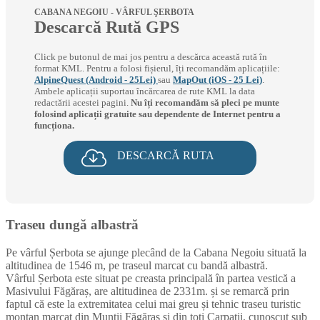
CABANA NEGOIU - VÂRFUL ŞERBOTA
Descarcă Rută GPS
Click pe butonul de mai jos pentru a descărca această rută în
format KML. Pentru a folosi fișierul, îți recomandăm aplicațiile:
AlpineQuest (Android - 25Lei)
sau
MapOut (iOS - 25 Lei)
.
Ambele aplicații suportau încărcarea de rute KML la data
redactării acestei pagini.
Nu îți recomandăm să pleci pe munte
folosind aplicații gratuite sau dependente de Internet pentru a
funcționa.
DESCARCĂ RUTA
Traseu dungă albastră
Pe vârful Șerbota se ajunge plecând de la Cabana Negoiu situată la
altitudinea de 1546 m, pe traseul marcat cu bandă albastră.
Vârful Șerbota este situat pe creasta principală în partea vestică a
Masivului Făgăraș, are altitudinea de 2331m. și se remarcă prin
faptul că este la extremitatea celui mai greu și tehnic traseu turistic
montan marcat din Munții Făgăraș și din toți Carpații, cunoscut sub