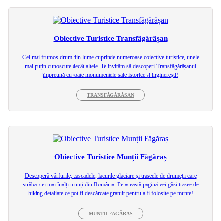
Obiective Turistice Transfăgărășan
Cel mai frumos drum din lume cuprinde numeroase obiective turistice, unele
mai puțin cunoscute decât altele. Te invităm să descoperi Transfăgărășanul
împreună cu toate monumentele sale istorice și inginerești!
TRANSFĂGĂRĂȘAN
Obiective Turistice Munții Făgăraș
Descoperă vârfurile, cascadele, lacurile glaciare și traseele de drumeții care
străbat cei mai înalți munți din România. Pe această pagină vei găsi trasee de
hiking detaliate ce pot fi descărcate gratuit pentru a fi folosite pe munte!
MUNȚII FĂGĂRAȘ