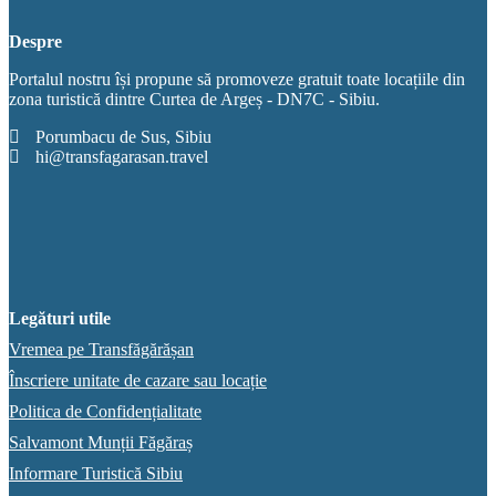
Despre
Portalul nostru își propune să promoveze gratuit toate locațiile din
zona turistică dintre Curtea de Argeș - DN7C - Sibiu.
Porumbacu de Sus, Sibiu
hi@transfagarasan.travel
Legături utile
Vremea pe Transfăgărășan
Înscriere unitate de cazare sau locație
Politica de Confidențialitate
Salvamont Munții Făgăraș
Informare Turistică Sibiu