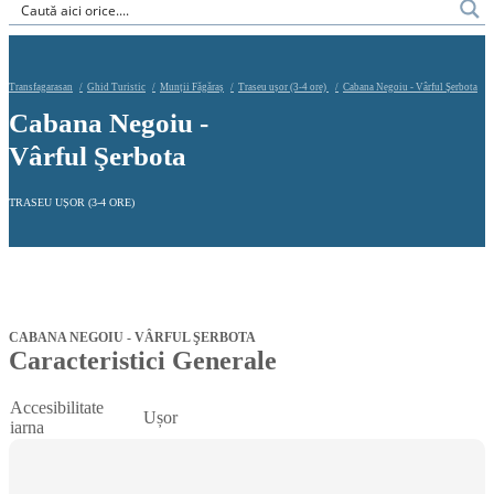
Transfagarasan
Ghid Turistic
Munții Făgăraș
Traseu ușor (3-4 ore)
Cabana Negoiu - Vârful Şerbota
Cabana Negoiu -
Vârful Şerbota
TRASEU UȘOR (3-4 ORE)
CABANA NEGOIU - VÂRFUL ŞERBOTA
Caracteristici Generale
Accesibilitate
Ușor
iarna