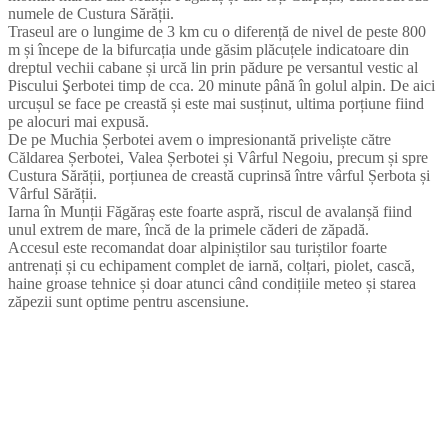
numele de Custura Sărății.
Traseul are o lungime de 3 km cu o diferență de nivel de peste 800
m și începe de la bifurcația unde găsim plăcuțele indicatoare din
dreptul vechii cabane și urcă lin prin pădure pe versantul vestic al
Piscului Şerbotei timp de cca. 20 minute până în golul alpin. De aici
urcușul se face pe creastă și este mai susținut, ultima porțiune fiind
pe alocuri mai expusă.
De pe Muchia Șerbotei avem o impresionantă priveliște către
Căldarea Șerbotei, Valea Șerbotei și Vârful Negoiu, precum și spre
Custura Sărății, porțiunea de creastă cuprinsă între vârful Șerbota și
Vârful Sărății.
Iarna în Munții Făgăraș este foarte aspră, riscul de avalanșă fiind
unul extrem de mare, încă de la primele căderi de zăpadă.
Accesul este recomandat doar alpiniștilor sau turiștilor foarte
antrenați și cu echipament complet de iarnă, colțari, piolet, cască,
haine groase tehnice și doar atunci când condițiile meteo și starea
zăpezii sunt optime pentru ascensiune.