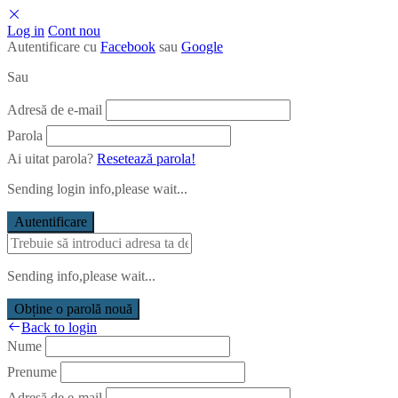
Log in
Cont nou
Autentificare cu
Facebook
sau
Google
Sau
Adresă de e-mail
Parola
Ai uitat parola?
Resetează parola!
Sending login info,please wait...
Autentificare
Sending info,please wait...
Obține o parolă nouă
Back to login
Nume
Prenume
Adresă de e-mail