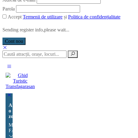
Parola
Accept
Termenii de utilizare
și
Politica de confidențialitate
Sending register info,please wait...
Cont nou
Alege
o
zonă:
MUNȚII
FĂGĂRAȘ