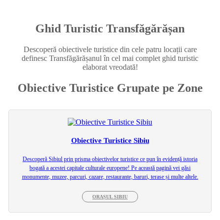
Ghid Turistic Transfăgărășan
Descoperă obiectivele turistice din cele patru locații care
definesc Transfăgărășanul în cel mai complet ghid turistic
elaborat vreodată!
Obiective Turistice Grupate pe Zone
Obiective Turistice Sibiu
Descoperă Sibiul prin prisma obiectivelor turistice ce pun în evidență istoria
bogată a acestei capitale culturale europene! Pe această pagină vei găsi
monumente, muzee, parcuri, cazare, restaurante, baruri, terase și multe altele.
ORAȘUL SIBIU