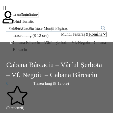
Transfagarasan
Ghid Turistic
Obiective Turistice
Munții Făgăraș
Munții Făgăraș
Traseu lung (8-12 ore)
Cabana Bârcaciu – Vârful Șerbota – Vf. Negoiu – Cabana
Bârcaciu
Cabana Bârcaciu – Vârful Șerbota
– Vf. Negoiu – Cabana Bârcaciu
0
Traseu lung (8-12 ore)
(0 recenzii)