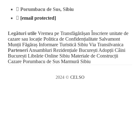
Porumbacu de Sus, Sibiu
[email protected]
Legături utile
Vremea pe Transfăgărășan
Înscriere unitate de
cazare sau locație
Politica de Confidențialitate
Salvamont
Munții Făgăraș
Informare Turistică Sibiu
Via Transilvanica
Parteneri
Ansambluri Rezidențiale București
Adopții Câini
București
Librărie Online Sibiu
Materiale de Construcții
Cazare Porumbacu de Sus
Marmură Sibiu
2024 ©
CELSO