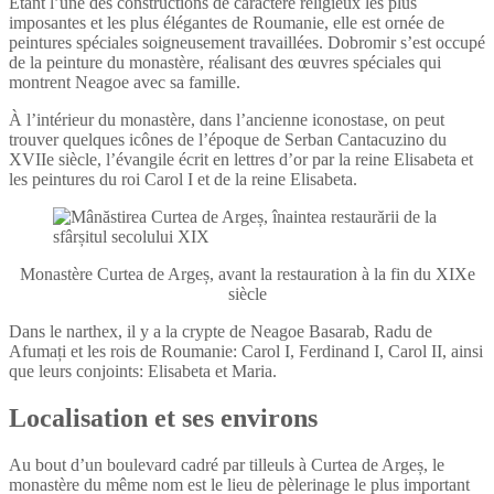
Étant l’une des constructions de caractère religieux les plus
imposantes et les plus élégantes de Roumanie, elle est ornée de
peintures spéciales soigneusement travaillées. Dobromir s’est occupé
de la peinture du monastère, réalisant des œuvres spéciales qui
montrent Neagoe avec sa famille.
À l’intérieur du monastère, dans l’ancienne iconostase, on peut
trouver quelques icônes de l’époque de Serban Cantacuzino du
XVIIe siècle, l’évangile écrit en lettres d’or par la reine Elisabeta et
les peintures du roi Carol I et de la reine Elisabeta.
Monastère Curtea de Argeș, avant la restauration à la fin du XIXe
siècle
Dans le narthex, il y a la crypte de Neagoe Basarab, Radu de
Afumați et les rois de Roumanie: Carol I, Ferdinand I, Carol II, ainsi
que leurs conjoints: Elisabeta et Maria.
Localisation et ses environs
Au bout d’un boulevard cadré par tilleuls à Curtea de Argeș, le
monastère du même nom est le lieu de pèlerinage le plus important