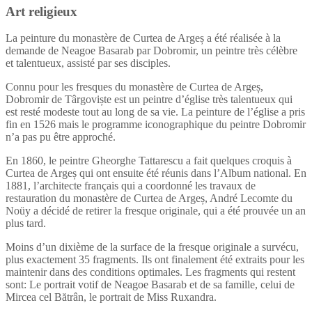
Art religieux
La peinture du monastère de Curtea de Argeș a été réalisée à la
demande de Neagoe Basarab par Dobromir, un peintre très célèbre
et talentueux, assisté par ses disciples.
Connu pour les fresques du monastère de Curtea de Argeș,
Dobromir de Târgoviște est un peintre d’église très talentueux qui
est resté modeste tout au long de sa vie. La peinture de l’église a pris
fin en 1526 mais le programme iconographique du peintre Dobromir
n’a pas pu être approché.
En 1860, le peintre Gheorghe Tattarescu a fait quelques croquis à
Curtea de Argeș qui ont ensuite été réunis dans l’Album national. En
1881, l’architecte français qui a coordonné les travaux de
restauration du monastère de Curtea de Argeș, André Lecomte du
Noüy a décidé de retirer la fresque originale, qui a été prouvée un an
plus tard.
Moins d’un dixième de la surface de la fresque originale a survécu,
plus exactement 35 fragments. Ils ont finalement été extraits pour les
maintenir dans des conditions optimales. Les fragments qui restent
sont: Le portrait votif de Neagoe Basarab et de sa famille, celui de
Mircea cel Bătrân, le portrait de Miss Ruxandra.