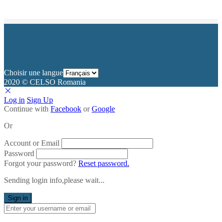
Choisir une langue
2020 © CELSO Romania
Log in
Sign Up
Continue with
Facebook
or
Google
Or
Account or Email
Password
Forgot your password?
Reset password.
Sending login info,please wait...
Sign in