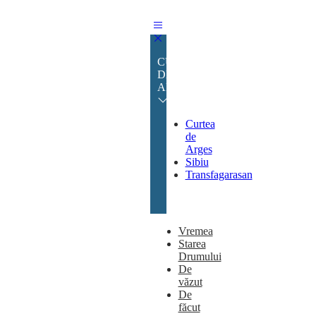
CURTEA
DE
ARGES
Curtea
de
Arges
Sibiu
Transfagarasan
Vremea
Starea
Drumului
De
văzut
De
făcut