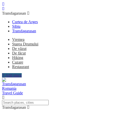
Transfagarasan
Curtea de Arges
Sibiu
Transfagarasan
Vremea
Starea Drumului
De văzut
De făcut
Hiking
Cazare
Restaurant
Add place
Transfagarasan