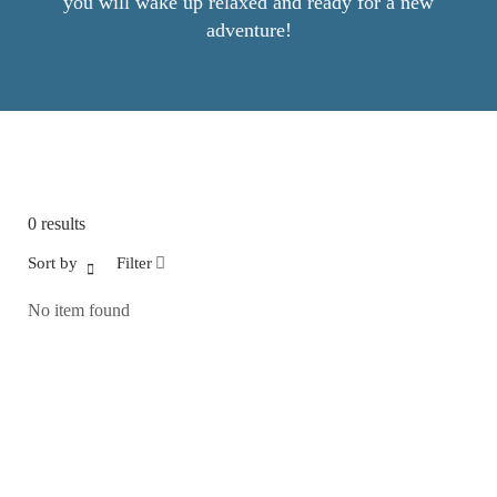
you will wake up relaxed and ready for a new
adventure!
0
results
Sort by
Filter
No item found