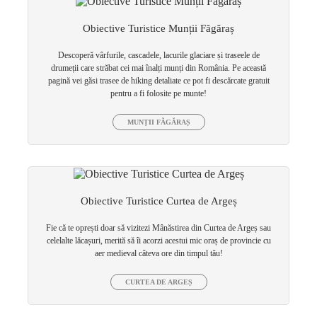
Obiective Turistice Munții Făgăraș
Descoperă vârfurile, cascadele, lacurile glaciare și traseele de
drumeții care străbat cei mai înalți munți din România. Pe această
pagină vei găsi trasee de hiking detaliate ce pot fi descărcate gratuit
pentru a fi folosite pe munte!
MUNȚII FĂGĂRAȘ
Obiective Turistice Curtea de Argeș
Fie că te oprești doar să vizitezi Mânăstirea din Curtea de Argeș sau
celelalte lăcașuri, merită să îi acorzi acestui mic oraș de provincie cu
aer medieval câteva ore din timpul tău!
CURTEA DE ARGEȘ