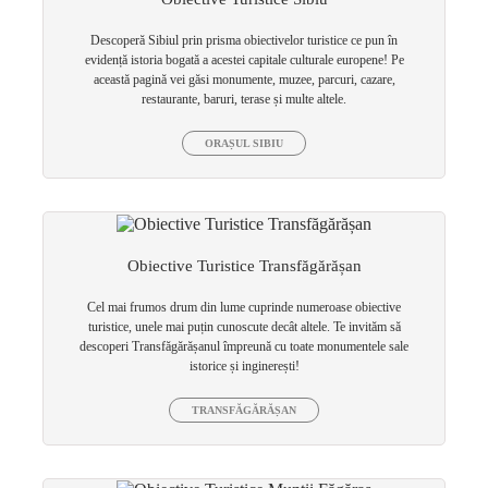
Descoperă Sibiul prin prisma obiectivelor turistice ce pun în
evidență istoria bogată a acestei capitale culturale europene! Pe
această pagină vei găsi monumente, muzee, parcuri, cazare,
restaurante, baruri, terase și multe altele.
ORAȘUL SIBIU
Obiective Turistice Transfăgărășan
Cel mai frumos drum din lume cuprinde numeroase obiective
turistice, unele mai puțin cunoscute decât altele. Te invităm să
descoperi Transfăgărășanul împreună cu toate monumentele sale
istorice și inginerești!
TRANSFĂGĂRĂȘAN