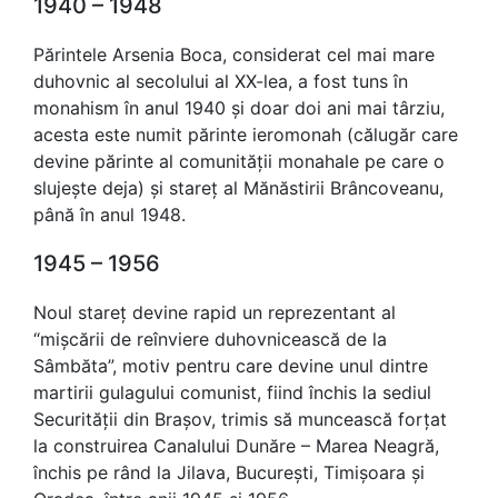
1940 – 1948
Părintele Arsenia Boca, considerat cel mai mare
duhovnic al secolului al XX-lea, a fost tuns în
monahism în anul 1940 și doar doi ani mai târziu,
acesta este numit părinte ieromonah (călugăr care
devine părinte al comunității monahale pe care o
slujește deja) și stareț al Mănăstirii Brâncoveanu,
până în anul 1948.
1945 – 1956
Noul stareț devine rapid un reprezentant al
“mișcării de reînviere duhovnicească de la
Sâmbăta”, motiv pentru care devine unul dintre
martirii gulagului comunist, fiind închis la sediul
Securității din Brașov, trimis să muncească forțat
la construirea Canalului Dunăre – Marea Neagră,
închis pe rând la Jilava, București, Timișoara și