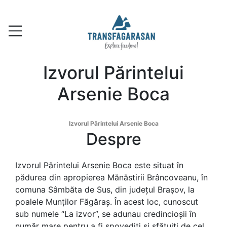
Izvorul Părintelui
Arsenie Boca
Izvorul Părintelui Arsenie Boca
Despre
Izvorul Părintelui Arsenie Boca este situat în
pădurea din apropierea Mănăstirii Brâncoveanu, în
comuna Sâmbăta de Sus, din județul Brașov, la
poalele Munților Făgăraș. În acest loc, cunoscut
sub numele “La izvor”, se adunau credincioșii în
număr mare pentru a fi spovediți și sfătuiți de cel