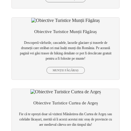
Obiective Turistice Munții Făgăraș
Descoperă vârfurile, cascadele, lacurile glaciare și traseele de
drumeții care străbat cei mai înalți munți din România. Pe această
pagină vei găsi trasee de hiking detaliate ce pot fi descărcate gratuit
pentru a fi folosite pe munte!
MUNȚII FĂGĂRAȘ
Obiective Turistice Curtea de Argeș
Fie că te oprești doar să vizitezi Mânăstirea din Curtea de Argeș sau
celelalte lăcașuri, merită să îi acorzi acestui mic oraș de provincie cu
aer medieval câteva ore din timpul tău!