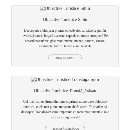
Obiective Turistice Sibiu
Descoperă Sibiul prin prisma obiectivelor turistice ce pun în
evidență istoria bogată a acestei capitale culturale europene! Pe
această pagină vei găsi monumente, muzee, parcuri, cazare,
restaurante, baruri, terase și multe altele.
ORAȘUL SIBIU
Obiective Turistice Transfăgărășan
Cel mai frumos drum din lume cuprinde numeroase obiective
turistice, unele mai puțin cunoscute decât altele. Te invităm să
descoperi Transfăgărășanul împreună cu toate monumentele sale
istorice și inginerești!
TRANSFĂGĂRĂȘAN