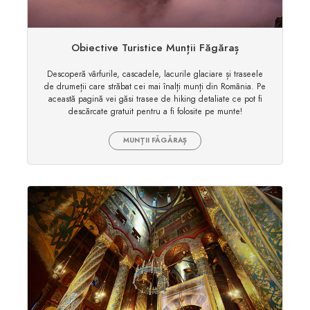
Obiective Turistice Munții Făgăraș
Descoperă vârfurile, cascadele, lacurile glaciare și traseele
de drumeții care străbat cei mai înalți munți din România. Pe
această pagină vei găsi trasee de hiking detaliate ce pot fi
descărcate gratuit pentru a fi folosite pe munte!
MUNȚII FĂGĂRAȘ