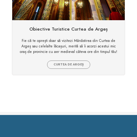
Obiective Turistice Curtea de Argeș
Fie că te oprești doar să vizitezi Mânăstirea din Curtea de
Argeș sau celelalte lăcașuri, merită să îi acorzi acestui mic
oraș de provincie cu aer medieval câteva ore din timpul tău!
CURTEA DE ARGEȘ